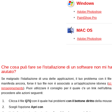
Windows
Adobe Photoshop
PaintShop Pro
MAC OS
Adobe Photoshop
Che cosa può fare se l'istallazione di un software non mi h
aiutato?
Se malgrado l'istallazione di una delle applicazioni, il tuo problema con il fil
manifesta ancora, forse il tuo file non è associato a un'applicazione idonea (
ic
renseignements
). Puoi utilizzare il consiglio per il quale c'e un link nell'ultim
procedere alle azioni seguenti:
Clicca il file
Q7Q
con il quale hai problemi
con il bottone diritto
della mouse
Scegli l'opzione
Apri con