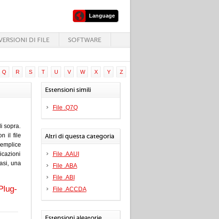
Language
ERSIONI DI FILE
SOFTWARE
Q
R
S
T
U
V
W
X
Y
Z
Estensioni simili
File .Q7Q
i sopra.
 il file
Altri di questa categoria
emplice
icazioni
File .AAUI
casi, una
File .ABA
File .ABI
Plug-
File .ACCDA
Estensioni aleatorie