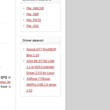
File .AWLIVE
File .GBP
File .PNTG
File .XSC
Driver aleatori
Asrock H77 Pro4/MVP
Bios 1.10
ASIX MCS7780 USB
a
1.1 to IrDA Controller
Driver 2.0.0 for Linux
e
Q7Q
si
ASRock 775Dual-
i plus de
880Pro USB 2.0 driver
a frase o
2.52