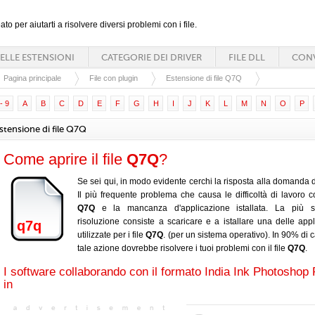
ato per aiutarti a risolvere diversi problemi con i file.
ELLE ESTENSIONI
CATEGORIE DEI DRIVER
FILE DLL
CONV
Pagina principale
File con plugin
Estensione di file Q7Q
- 9
A
B
C
D
E
F
G
H
I
J
K
L
M
N
O
P
stensione di file Q7Q
Come aprire il file
Q7Q
?
Se sei qui, in modo evidente cerchi la risposta alla domanda d
Il più frequente problema che causa le difficoltà di lavoro con
Q7Q
e la mancanza d'applicazione istallata. La più s
risoluzione consiste a scaricare e a istallare una delle appl
q7q
utilizzate per i file
Q7Q
. (per un sistema operativo). In 90% di 
tale azione dovrebbe risolvere i tuoi problemi con il file
Q7Q
.
I software collaborando con il formato India Ink Photoshop 
in