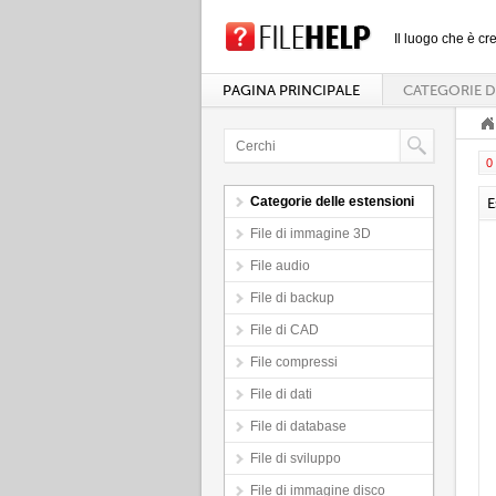
Il luogo che è cre
PAGINA PRINCIPALE
CATEGORIE D
0 
Categorie delle estensioni
E
File di immagine 3D
File audio
File di backup
File di CAD
File compressi
File di dati
File di database
File di sviluppo
File di immagine disco