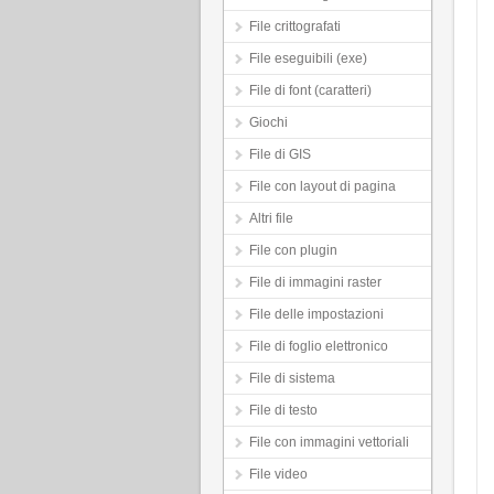
File crittografati
File eseguibili (exe)
File di font (caratteri)
Giochi
File di GIS
File con layout di pagina
Altri file
File con plugin
File di immagini raster
File delle impostazioni
File di foglio elettronico
File di sistema
File di testo
File con immagini vettoriali
File video