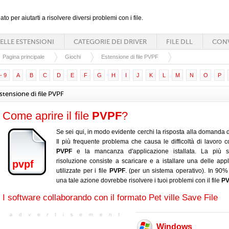
ato per aiutarti a risolvere diversi problemi con i file.
ELLE ESTENSIONI
CATEGORIE DEI DRIVER
FILE DLL
CONV
Pagina principale
Giochi
Estensione di file PVPF
- 9
A
B
C
D
E
F
G
H
I
J
K
L
M
N
O
P
stensione di file PVPF
Come aprire il file
PVPF
?
Se sei qui, in modo evidente cerchi la risposta alla domanda d
Il più frequente problema che causa le difficoltà di lavoro con
PVPF
e la mancanza d'applicazione istallata. La più s
risoluzione consiste a scaricare e a istallare una delle appl
pvpf
utilizzate per i file
PVPF
. (per un sistema operativo). In 90% 
una tale azione dovrebbe risolvere i tuoi problemi con il file
P
I software collaborando con il formato Pet ville Save File
Windows