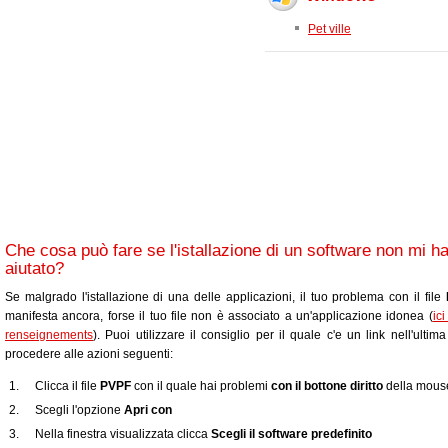
Pet ville
Che cosa può fare se l'istallazione di un software non mi h
aiutato?
Se malgrado l'istallazione di una delle applicazioni, il tuo problema con il file
manifesta ancora, forse il tuo file non è associato a un'applicazione idonea (
ic
renseignements
). Puoi utilizzare il consiglio per il quale c'e un link nell'ultim
procedere alle azioni seguenti:
Clicca il file
PVPF
con il quale hai problemi
con il bottone diritto
della mous
Scegli l'opzione
Apri con
Nella finestra visualizzata clicca
Scegli il software predefinito