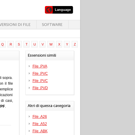
Language
ERSIONI DI FILE
SOFTWARE
Q
R
S
T
U
V
W
X
Y
Z
Estensioni simili
File .PVA
File .PVC
i sopra.
File .PVC
 il file
File .PVD
emplice
icazioni
di casi,
Altri di questa categoria
VPF
.
File .A26
File .A52
File .ABK