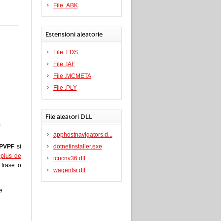
File .ABK
Estensioni aleatorie
File .FDS
File .IAF
File .MCMETA
File .PLY
File aleatori DLL
a
apphostnavigators.d...
PVPF
si
dotnetinstaller.exe
i plus de
icucnv36.dll
a frase o
wagentsr.dll
e