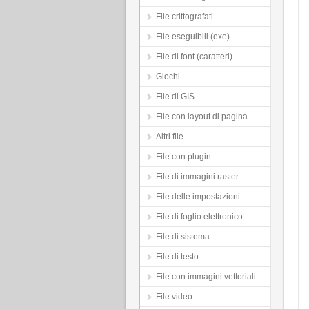
File crittografati
File eseguibili (exe)
File di font (caratteri)
Giochi
File di GIS
File con layout di pagina
Altri file
File con plugin
File di immagini raster
File delle impostazioni
File di foglio elettronico
File di sistema
File di testo
File con immagini vettoriali
File video