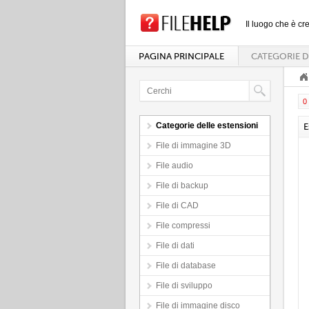
Il luogo che è cre
PAGINA PRINCIPALE
CATEGORIE D
0 
Categorie delle estensioni
E
File di immagine 3D
File audio
File di backup
File di CAD
File compressi
File di dati
File di database
File di sviluppo
File di immagine disco