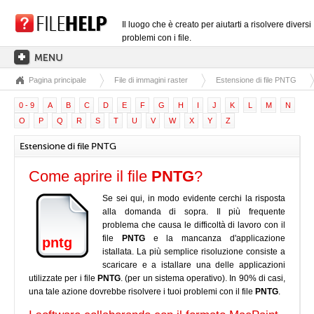
Il luogo che è creato per aiutarti a risolvere diversi
problemi con i file.
Pagina principale
File di immagini raster
Estensione di file PNTG
PAGINA PRINCIPALE
0 - 9
A
B
C
D
E
F
G
H
I
J
K
L
M
N
CATEGORIE DELLE ESTENSIONI
O
P
Q
R
S
T
U
V
W
X
Y
Z
CATEGORIE DEI DRIVER
Estensione di file PNTG
FILE DLL
Come aprire il file
PNTG
?
CONVERSIONI DI FILE
Se sei qui, in modo evidente cerchi la risposta
SOFTWARE
alla domanda di sopra. Il più frequente
problema che causa le difficoltà di lavoro con il
file
PNTG
e la mancanza d'applicazione
pntg
istallata. La più semplice risoluzione consiste a
scaricare e a istallare una delle applicazioni
utilizzate per i file
PNTG
. (per un sistema operativo). In 90% di casi,
una tale azione dovrebbe risolvere i tuoi problemi con il file
PNTG
.