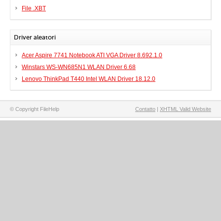
File .XBT
Driver aleatori
Acer Aspire 7741 Notebook ATI VGA Driver 8.692.1.0
Winstars WS-WN685N1 WLAN Driver 6.68
Lenovo ThinkPad T440 Intel WLAN Driver 18.12.0
© Copyright FileHelp
Contatto
|
XHTML Valid Website