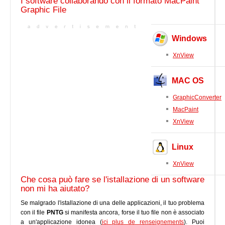
I software collaborando con il formato MacPaint
Graphic File
Windows
XnView
MAC OS
GraphicConverter
MacPaint
XnView
Linux
XnView
Che cosa può fare se l'istallazione di un software
non mi ha aiutato?
Se malgrado l'istallazione di una delle applicazioni, il tuo problema
con il file
PNTG
si manifesta ancora, forse il tuo file non è associato
a un'applicazione idonea (
ici plus de renseignements
). Puoi