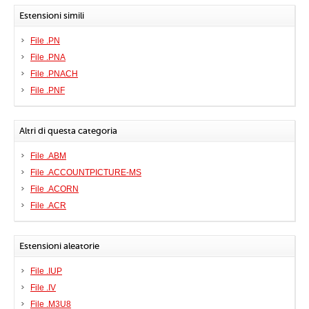
Estensioni simili
File .PN
File .PNA
File .PNACH
File .PNF
Altri di questa categoria
File .ABM
File .ACCOUNTPICTURE-MS
File .ACORN
File .ACR
Estensioni aleatorie
File .IUP
File .IV
File .M3U8