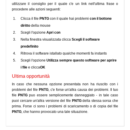
utilizzare il consiglio per il quale c'e un link nell'ultima frase o
procedere alle azioni seguenti:
Clicca il file
PNTG
con il quale hai problemi
con il bottone
diritto
della mouse
Scegli l'opzione
Apri con
Nella finestra visualizzata clicca
Scegli il software
predefinito
Ritrova il software istallato qualche momenti fa instants
Scegli l'opzione
Utilizza sempre questo software per aprire
i file
e clicca
OK
Ultima opportunità
In caso che nessuna opzione presentata non ha riuscito con i
problemi del file
PNTG
, c'e forse un'altra causa dei problemi. Il tuo
file
PNTG
puo essere semplicemente danneggiato - in tale caso
puoi cercare un'altra versione del file
PNTG
della stessa sorsa che
prima. Forse ci sono i problemi di scaricamento o di copia del file
PNTG
, che hanno provocato una tale situazione.