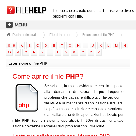
Il luogo che è creato per aiutarti a risolvere diversi
problemi con i file.
Pagina principale
File di Internet
Estensione di file PHP
PAGINA PRINCIPALE
0 - 9
A
B
C
D
E
F
G
H
I
J
K
L
M
N
CATEGORIE DELLE ESTENSIONI
O
P
Q
R
S
T
U
V
W
X
Y
Z
CATEGORIE DEI DRIVER
Estensione di file PHP
FILE DLL
Come aprire il file
PHP
?
CONVERSIONI DI FILE
Se sei qui, in modo evidente cerchi la risposta
SOFTWARE
alla domanda di sopra. Il più frequente
problema che causa le difficoltà di lavoro con il
file
PHP
e la mancanza d'applicazione istallata.
php
La più semplice risoluzione consiste a scaricare
e a istallare una delle applicazioni utilizzate per
i file
PHP
. (per un sistema operativo). In 90% di casi, una tale
azione dovrebbe risolvere i tuoi problemi con il file
PHP
.