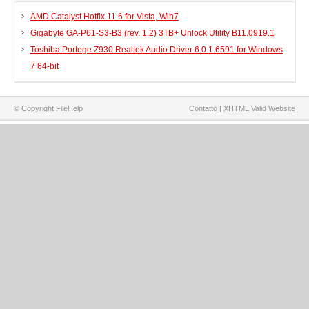
AMD Catalyst Hotfix 11.6 for Vista, Win7
Gigabyte GA-P61-S3-B3 (rev. 1.2) 3TB+ Unlock Utility B11.0919.1
Toshiba Portege Z930 Realtek Audio Driver 6.0.1.6591 for Windows
7 64-bit
© Copyright FileHelp
Contatto
|
XHTML Valid Website