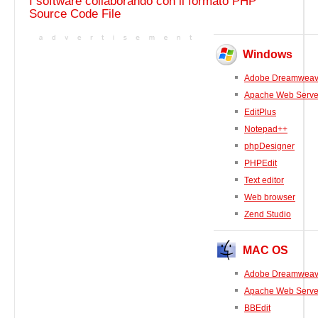
I software collaborando con il formato PHP
Source Code File
Windows
Adobe Dreamweav
Apache Web Serve
EditPlus
Notepad++
phpDesigner
PHPEdit
Text editor
Web browser
Zend Studio
MAC OS
Adobe Dreamweav
Apache Web Serve
BBEdit