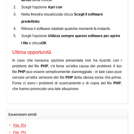
diritto
della mouse
Scegli l'opzione
Apri con
Nella finestra visualizzata clicca
Scegli il software
predefinito
Ritrova il software istallato qualche momenti fa instants
Scegli l'opzione
Utilizza sempre questo software per aprire
i file
e clicca
OK
Ultima opportunità
In caso che nessuna opzione presentata non ha riuscito con i
problemi del file
PHP
, c'e forse un'altra causa dei problemi. Il tuo
file
PHP
puo essere semplicemente danneggiato - in tale caso puoi
cercare un'altra versione del file
PHP
della stessa sorsa che prima.
Forse ci sono i problemi di scaricamento o di copia del file
PHP
,
che hanno provocato una tale situazione.
Estensioni simili
File .PH
File .PH