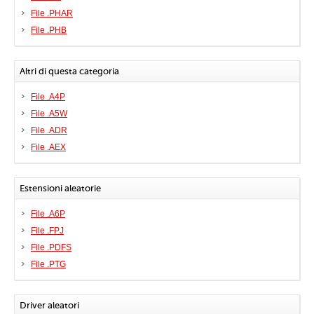
File .PHAR
File .PHB
Altri di questa categoria
File .A4P
File .A5W
File .ADR
File .AEX
Estensioni aleatorie
File .A6P
File .FPJ
File .PDFS
File .PTG
Driver aleatori