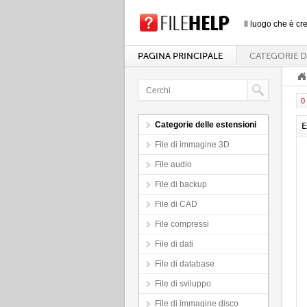
Il luogo che è cre
PAGINA PRINCIPALE
CATEGORIE D
0 
Categorie delle estensioni
E
File di immagine 3D
File audio
File di backup
File di CAD
File compressi
File di dati
File di database
File di sviluppo
File di immagine disco