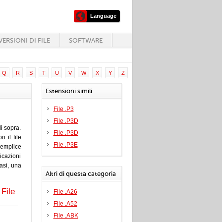
Language
ERSIONI DI FILE
SOFTWARE
Q
R
S
T
U
V
W
X
Y
Z
Estensioni simili
File .P3
File .P3D
i sopra.
File .P3D
 il file
File .P3E
emplice
icazioni
casi, una
Altri di questa categoria
File
File .A26
File .A52
File .ABK