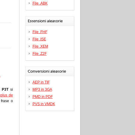
File .ABK
Estensioni aleatorie
File .FHF
File .ISE
File .XEM
File .Z2F
Conversioni aleatorie
a
AEP in TIF
le
P3T
si
MP3 in 3GA
i plus de
PMD in PDF
a frase o
PVS in VMDK