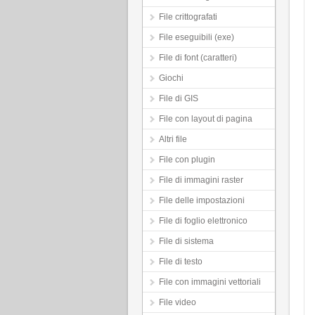
File crittografati
File eseguibili (exe)
File di font (caratteri)
Giochi
File di GIS
File con layout di pagina
Altri file
File con plugin
File di immagini raster
File delle impostazioni
File di foglio elettronico
File di sistema
File di testo
File con immagini vettoriali
File video