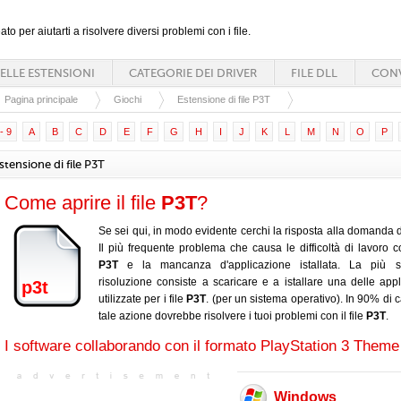
ato per aiutarti a risolvere diversi problemi con i file.
ELLE ESTENSIONI
CATEGORIE DEI DRIVER
FILE DLL
CONV
Pagina principale
Giochi
Estensione di file P3T
- 9
A
B
C
D
E
F
G
H
I
J
K
L
M
N
O
P
stensione di file P3T
Come aprire il file
P3T
?
Se sei qui, in modo evidente cerchi la risposta alla domanda d
Il più frequente problema che causa le difficoltà di lavoro con
P3T
e la mancanza d'applicazione istallata. La più s
risoluzione consiste a scaricare e a istallare una delle appl
p3t
utilizzate per i file
P3T
. (per un sistema operativo). In 90% di 
tale azione dovrebbe risolvere i tuoi problemi con il file
P3T
.
I software collaborando con il formato PlayStation 3 Theme 
Windows