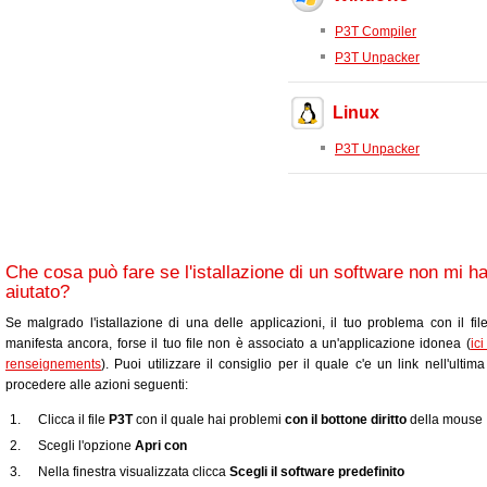
P3T Compiler
P3T Unpacker
Linux
P3T Unpacker
Che cosa può fare se l'istallazione di un software non mi h
aiutato?
Se malgrado l'istallazione di una delle applicazioni, il tuo problema con il fi
manifesta ancora, forse il tuo file non è associato a un'applicazione idonea (
ic
renseignements
). Puoi utilizzare il consiglio per il quale c'e un link nell'ultim
procedere alle azioni seguenti:
Clicca il file
P3T
con il quale hai problemi
con il bottone diritto
della mouse
Scegli l'opzione
Apri con
Nella finestra visualizzata clicca
Scegli il software predefinito