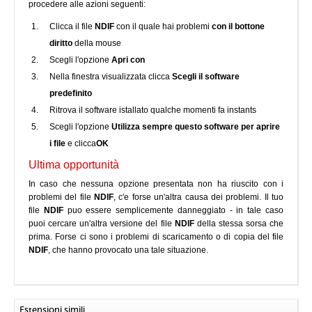
procedere alle azioni seguenti:
Clicca il file
NDIF
con il quale hai problemi
con il bottone
diritto
della mouse
Scegli l'opzione
Apri con
Nella finestra visualizzata clicca
Scegli il software
predefinito
Ritrova il software istallato qualche momenti fa instants
Scegli l'opzione
Utilizza sempre questo software per aprire
i file
e clicca
OK
Ultima opportunità
In caso che nessuna opzione presentata non ha riuscito con i
problemi del file
NDIF
, c'e forse un'altra causa dei problemi. Il tuo
file
NDIF
puo essere semplicemente danneggiato - in tale caso
puoi cercare un'altra versione del file
NDIF
della stessa sorsa che
prima. Forse ci sono i problemi di scaricamento o di copia del file
NDIF
, che hanno provocato una tale situazione.
Estensioni simili