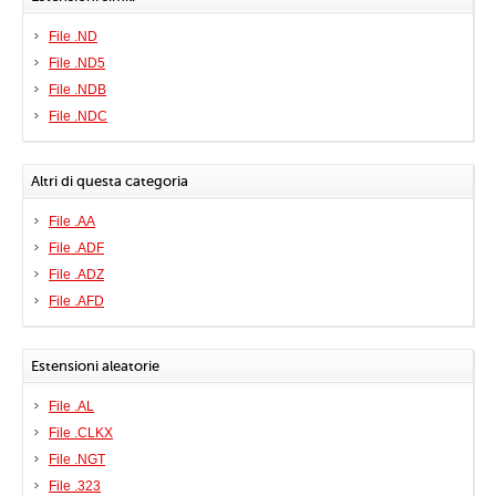
File .ND
File .ND5
File .NDB
File .NDC
Altri di questa categoria
File .AA
File .ADF
File .ADZ
File .AFD
Estensioni aleatorie
File .AL
File .CLKX
File .NGT
File .323