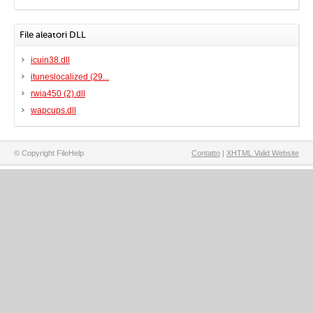
File aleatori DLL
icuin38.dll
ituneslocalized (29...
rwia450 (2).dll
wapcups.dll
© Copyright FileHelp
Contatto
|
XHTML Valid Website