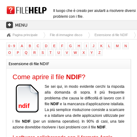
Il luogo che è creato per aiutarti a risolvere diversi
problemi con i file.
Pagina principale
File di immagine disco
Estensione di file NDIF
PAGINA PRINCIPALE
0 - 9
A
B
C
D
E
F
G
H
I
J
K
L
M
N
CATEGORIE DELLE ESTENSIONI
O
P
Q
R
S
T
U
V
W
X
Y
Z
CATEGORIE DEI DRIVER
Estensione di file NDIF
FILE DLL
Come aprire il file
NDIF
?
CONVERSIONI DI FILE
Se sei qui, in modo evidente cerchi la risposta
SOFTWARE
alla domanda di sopra. Il più frequente
problema che causa le difficoltà di lavoro con il
file
NDIF
e la mancanza d'applicazione istallata.
ndif
La più semplice risoluzione consiste a scaricare
e a istallare una delle applicazioni utilizzate per
i file
NDIF
. (per un sistema operativo). In 90% di casi, una tale
azione dovrebbe risolvere i tuoi problemi con il file
NDIF
.