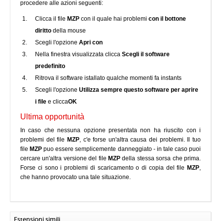
procedere alle azioni seguenti:
Clicca il file
MZP
con il quale hai problemi
con il bottone
diritto
della mouse
Scegli l'opzione
Apri con
Nella finestra visualizzata clicca
Scegli il software
predefinito
Ritrova il software istallato qualche momenti fa instants
Scegli l'opzione
Utilizza sempre questo software per aprire
i file
e clicca
OK
Ultima opportunità
In caso che nessuna opzione presentata non ha riuscito con i
problemi del file
MZP
, c'e forse un'altra causa dei problemi. Il tuo
file
MZP
puo essere semplicemente danneggiato - in tale caso puoi
cercare un'altra versione del file
MZP
della stessa sorsa che prima.
Forse ci sono i problemi di scaricamento o di copia del file
MZP
,
che hanno provocato una tale situazione.
Estensioni simili