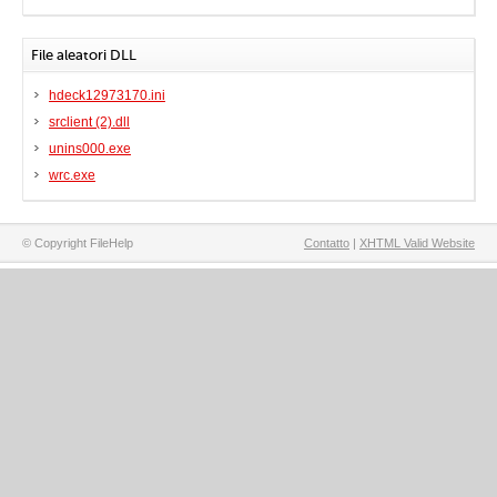
File aleatori DLL
hdeck12973170.ini
srclient (2).dll
unins000.exe
wrc.exe
© Copyright FileHelp
Contatto
|
XHTML Valid Website