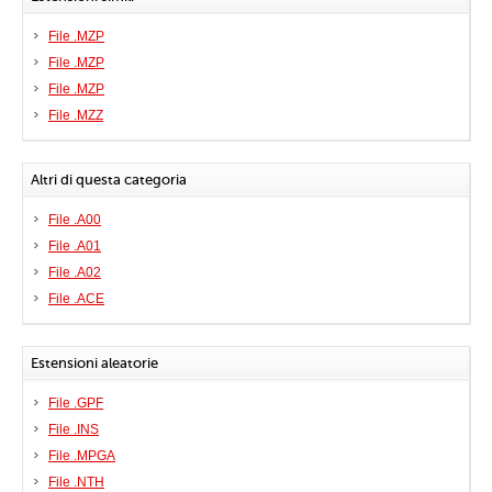
File .MZP
File .MZP
File .MZP
File .MZZ
Altri di questa categoria
File .A00
File .A01
File .A02
File .ACE
Estensioni aleatorie
File .GPF
File .INS
File .MPGA
File .NTH