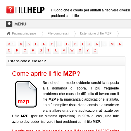
Il luogo che è creato per aiutarti a risolvere diversi
problemi con i file.
Pagina principale
File compressi
Estensione di file MZP
PAGINA PRINCIPALE
0 - 9
A
B
C
D
E
F
G
H
I
J
K
L
M
N
CATEGORIE DELLE ESTENSIONI
O
P
Q
R
S
T
U
V
W
X
Y
Z
CATEGORIE DEI DRIVER
Estensione di file MZP
FILE DLL
Come aprire il file
MZP
?
CONVERSIONI DI FILE
Se sei qui, in modo evidente cerchi la risposta
SOFTWARE
alla domanda di sopra. Il più frequente
problema che causa le difficoltà di lavoro con il
file
MZP
e la mancanza d'applicazione istallata.
mzp
La più semplice risoluzione consiste a scaricare
e a istallare una delle applicazioni utilizzate per
i file
MZP
. (per un sistema operativo). In 90% di casi, una tale
azione dovrebbe risolvere i tuoi problemi con il file
MZP
.