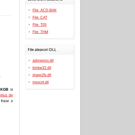
File .ACD-BAK
File .CAT
File .T05
File .THM
File aleatori DLL
admxprox.dll
binkw32.dll
a
imapi2fs.dll
msvcirt.dll
e
KGB
si
i plus de
a frase o
e