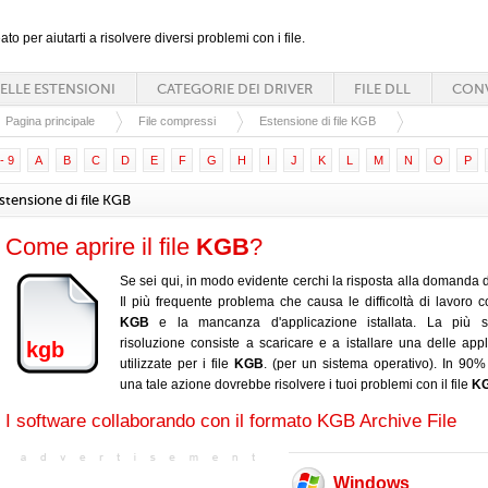
ato per aiutarti a risolvere diversi problemi con i file.
ELLE ESTENSIONI
CATEGORIE DEI DRIVER
FILE DLL
CONV
Pagina principale
File compressi
Estensione di file KGB
- 9
A
B
C
D
E
F
G
H
I
J
K
L
M
N
O
P
stensione di file KGB
Come aprire il file
KGB
?
Se sei qui, in modo evidente cerchi la risposta alla domanda d
Il più frequente problema che causa le difficoltà di lavoro con
KGB
e la mancanza d'applicazione istallata. La più s
risoluzione consiste a scaricare e a istallare una delle appl
kgb
utilizzate per i file
KGB
. (per un sistema operativo). In 90% 
una tale azione dovrebbe risolvere i tuoi problemi con il file
K
I software collaborando con il formato KGB Archive File
Windows