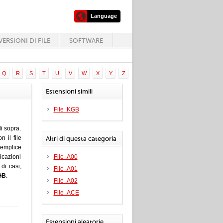
Language
ERSIONI DI FILE
SOFTWARE
Q
R
S
T
U
V
W
X
Y
Z
Estensioni simili
File .KGB
i sopra.
 il file
Altri di questa categoria
emplice
icazioni
File .A00
di casi,
File .A01
GB
.
File .A02
File .ACE
Estensioni aleatorie