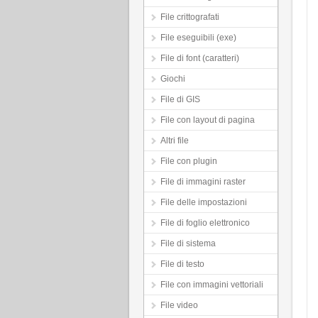
File crittografati
File eseguibili (exe)
File di font (caratteri)
Giochi
File di GIS
File con layout di pagina
Altri file
File con plugin
File di immagini raster
File delle impostazioni
File di foglio elettronico
File di sistema
File di testo
File con immagini vettoriali
File video