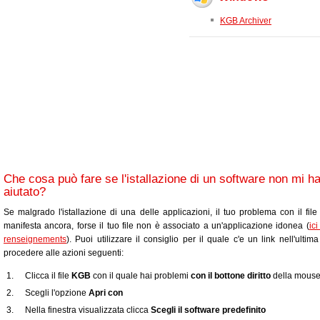
KGB Archiver
Che cosa può fare se l'istallazione di un software non mi h
aiutato?
Se malgrado l'istallazione di una delle applicazioni, il tuo problema con il fil
manifesta ancora, forse il tuo file non è associato a un'applicazione idonea (
ic
renseignements
). Puoi utilizzare il consiglio per il quale c'e un link nell'ultim
procedere alle azioni seguenti:
Clicca il file
KGB
con il quale hai problemi
con il bottone diritto
della mous
Scegli l'opzione
Apri con
Nella finestra visualizzata clicca
Scegli il software predefinito