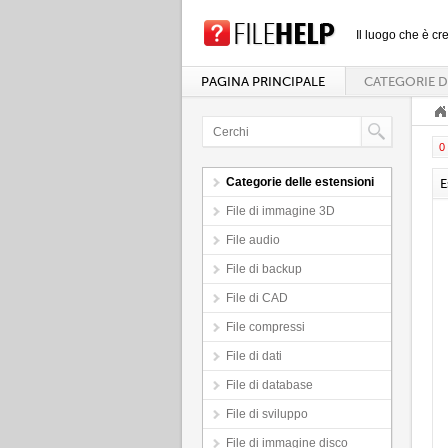
Il luogo che è cre
PAGINA PRINCIPALE
CATEGORIE D
0 
Categorie delle estensioni
E
File di immagine 3D
File audio
File di backup
File di CAD
File compressi
File di dati
File di database
File di sviluppo
File di immagine disco