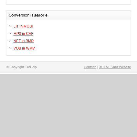
Conversioni aleatorie
LIT in MOBI
MP3 in CAF
NEF in BMP
VOB in WMV
© Copyright FileHelp
Contatto
|
XHTML Valid Website