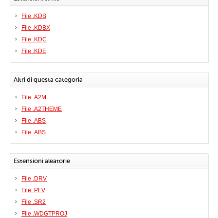
File .KDB
File .KDBX
File .KDC
File .KDE
Altri di questa categoria
File .A2M
File .A2THEME
File .ABS
File .ABS
Estensioni aleatorie
File .DRV
File .PFV
File .SR2
File .WDGTPROJ