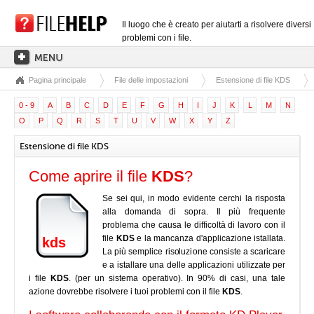
Il luogo che è creato per aiutarti a risolvere diversi
problemi con i file.
Pagina principale
File delle impostazioni
Estensione di file KDS
PAGINA PRINCIPALE
0 - 9
A
B
C
D
E
F
G
H
I
J
K
L
M
N
CATEGORIE DELLE ESTENSIONI
O
P
Q
R
S
T
U
V
W
X
Y
Z
CATEGORIE DEI DRIVER
Estensione di file KDS
FILE DLL
Come aprire il file
KDS
?
CONVERSIONI DI FILE
Se sei qui, in modo evidente cerchi la risposta
SOFTWARE
alla domanda di sopra. Il più frequente
problema che causa le difficoltà di lavoro con il
file
KDS
e la mancanza d'applicazione istallata.
kds
La più semplice risoluzione consiste a scaricare
e a istallare una delle applicazioni utilizzate per
i file
KDS
. (per un sistema operativo). In 90% di casi, una tale
azione dovrebbe risolvere i tuoi problemi con il file
KDS
.