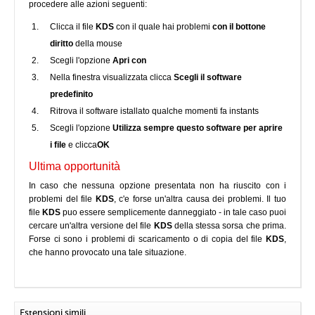
procedere alle azioni seguenti:
Clicca il file
KDS
con il quale hai problemi
con il bottone
diritto
della mouse
Scegli l'opzione
Apri con
Nella finestra visualizzata clicca
Scegli il software
predefinito
Ritrova il software istallato qualche momenti fa instants
Scegli l'opzione
Utilizza sempre questo software per aprire
i file
e clicca
OK
Ultima opportunità
In caso che nessuna opzione presentata non ha riuscito con i
problemi del file
KDS
, c'e forse un'altra causa dei problemi. Il tuo
file
KDS
puo essere semplicemente danneggiato - in tale caso puoi
cercare un'altra versione del file
KDS
della stessa sorsa che prima.
Forse ci sono i problemi di scaricamento o di copia del file
KDS
,
che hanno provocato una tale situazione.
Estensioni simili