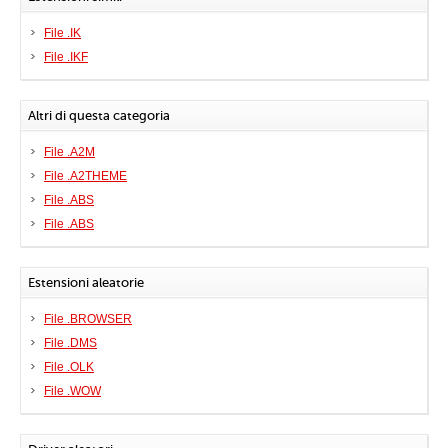
File .IK
File .IKF
Altri di questa categoria
File .A2M
File .A2THEME
File .ABS
File .ABS
Estensioni aleatorie
File .BROWSER
File .DMS
File .OLK
File .WOW