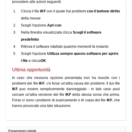
procedere alle azioni seguenti:
Clicca il file
IKF
con il quale hai problemi
con il bottone diritto
della mouse
Scegli l'opzione
Apri con
Nella finestra visualizzata clicca
Scegli il software
predefinito
Ritrova il software istallato qualche momenti fa instants
Scegli l'opzione
Utilizza sempre questo software per aprire
i file
e clicca
OK
Ultima opportunità
In caso che nessuna opzione presentata non ha riuscito con i
problemi del file
IKF
, c'e forse un'altra causa dei problemi. Il tuo file
IKF
puo essere semplicemente danneggiato - in tale caso puoi
cercare un'altra versione del file
IKF
della stessa sorsa che prima.
Forse ci sono i problemi di scaricamento o di copia del file
IKF
, che
hanno provocato una tale situazione.
Estensioni simili