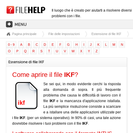
Il luogo che è creato per aiutarti a risolvere diversi
problemi con i file.
Pagina principale
File delle impostazioni
Estensione di file IKF
PAGINA PRINCIPALE
0 - 9
A
B
C
D
E
F
G
H
I
J
K
L
M
N
CATEGORIE DELLE ESTENSIONI
O
P
Q
R
S
T
U
V
W
X
Y
Z
CATEGORIE DEI DRIVER
Estensione di file IKF
FILE DLL
Come aprire il file
IKF
?
CONVERSIONI DI FILE
Se sei qui, in modo evidente cerchi la risposta
SOFTWARE
alla domanda di sopra. Il più frequente
problema che causa le difficoltà di lavoro con il
file
IKF
e la mancanza d'applicazione istallata.
ikf
La più semplice risoluzione consiste a scaricare
e a istallare una delle applicazioni utilizzate per
i file
IKF
. (per un sistema operativo). In 90% di casi, una tale azione
dovrebbe risolvere i tuoi problemi con il file
IKF
.