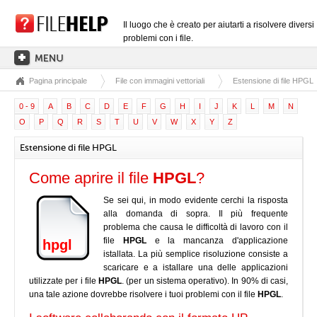
Il luogo che è creato per aiutarti a risolvere diversi
problemi con i file.
Pagina principale
File con immagini vettoriali
Estensione di file HPGL
PAGINA PRINCIPALE
0 - 9
A
B
C
D
E
F
G
H
I
J
K
L
M
N
CATEGORIE DELLE ESTENSIONI
O
P
Q
R
S
T
U
V
W
X
Y
Z
CATEGORIE DEI DRIVER
Estensione di file HPGL
FILE DLL
Come aprire il file
HPGL
?
CONVERSIONI DI FILE
Se sei qui, in modo evidente cerchi la risposta
SOFTWARE
alla domanda di sopra. Il più frequente
problema che causa le difficoltà di lavoro con il
file
HPGL
e la mancanza d'applicazione
hpgl
istallata. La più semplice risoluzione consiste a
scaricare e a istallare una delle applicazioni
utilizzate per i file
HPGL
. (per un sistema operativo). In 90% di casi,
una tale azione dovrebbe risolvere i tuoi problemi con il file
HPGL
.