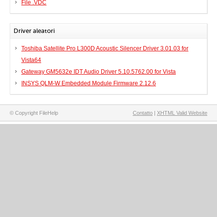
File .VDC
Driver aleatori
Toshiba Satellite Pro L300D Acoustic Silencer Driver 3.01.03 for
Vista64
Gateway GM5632e IDT Audio Driver 5.10.5762.00 for Vista
INSYS QLM-W Embedded Module Firmware 2.12.6
© Copyright FileHelp
Contatto
|
XHTML Valid Website