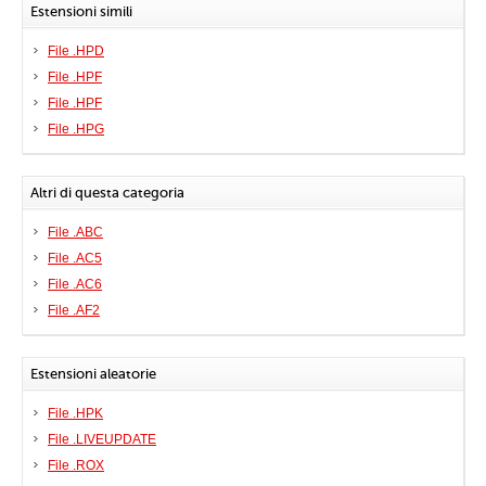
Estensioni simili
File .HPD
File .HPF
File .HPF
File .HPG
Altri di questa categoria
File .ABC
File .AC5
File .AC6
File .AF2
Estensioni aleatorie
File .HPK
File .LIVEUPDATE
File .ROX