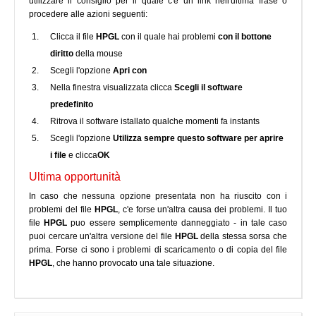
utilizzare il consiglio per il quale c'e un link nell'ultima frase o
procedere alle azioni seguenti:
Clicca il file
HPGL
con il quale hai problemi
con il bottone
diritto
della mouse
Scegli l'opzione
Apri con
Nella finestra visualizzata clicca
Scegli il software
predefinito
Ritrova il software istallato qualche momenti fa instants
Scegli l'opzione
Utilizza sempre questo software per aprire
i file
e clicca
OK
Ultima opportunità
In caso che nessuna opzione presentata non ha riuscito con i
problemi del file
HPGL
, c'e forse un'altra causa dei problemi. Il tuo
file
HPGL
puo essere semplicemente danneggiato - in tale caso
puoi cercare un'altra versione del file
HPGL
della stessa sorsa che
prima. Forse ci sono i problemi di scaricamento o di copia del file
HPGL
, che hanno provocato una tale situazione.