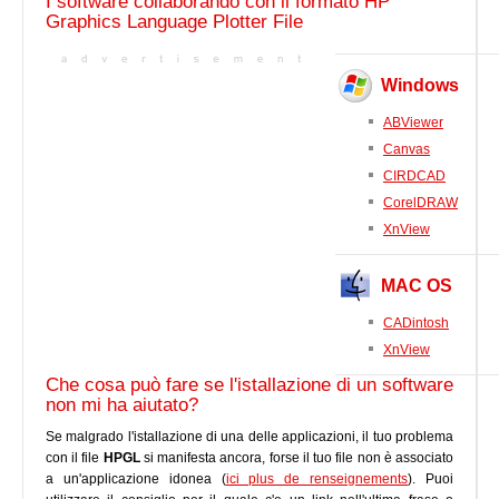
I software collaborando con il formato HP
Graphics Language Plotter File
Windows
ABViewer
Canvas
CIRDCAD
CorelDRAW
XnView
MAC OS
CADintosh
XnView
Che cosa può fare se l'istallazione di un software
non mi ha aiutato?
Se malgrado l'istallazione di una delle applicazioni, il tuo problema
con il file
HPGL
si manifesta ancora, forse il tuo file non è associato
a un'applicazione idonea (
ici plus de renseignements
). Puoi