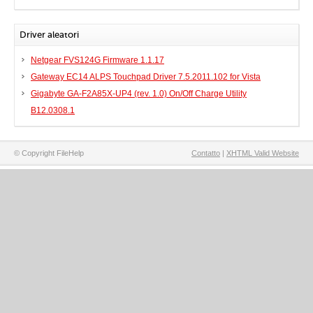
Driver aleatori
Netgear FVS124G Firmware 1.1.17
Gateway EC14 ALPS Touchpad Driver 7.5.2011.102 for Vista
Gigabyte GA-F2A85X-UP4 (rev. 1.0) On/Off Charge Utility
B12.0308.1
© Copyright FileHelp
Contatto
|
XHTML Valid Website