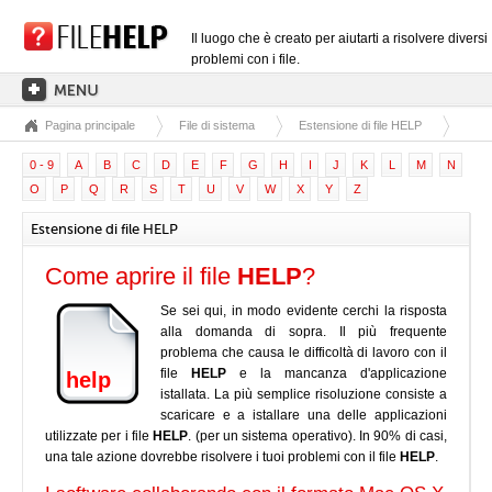
Il luogo che è creato per aiutarti a risolvere diversi
problemi con i file.
Pagina principale
File di sistema
Estensione di file HELP
PAGINA PRINCIPALE
0 - 9
A
B
C
D
E
F
G
H
I
J
K
L
M
N
CATEGORIE DELLE ESTENSIONI
O
P
Q
R
S
T
U
V
W
X
Y
Z
CATEGORIE DEI DRIVER
Estensione di file HELP
FILE DLL
Come aprire il file
HELP
?
CONVERSIONI DI FILE
Se sei qui, in modo evidente cerchi la risposta
SOFTWARE
alla domanda di sopra. Il più frequente
problema che causa le difficoltà di lavoro con il
file
HELP
e la mancanza d'applicazione
help
istallata. La più semplice risoluzione consiste a
scaricare e a istallare una delle applicazioni
utilizzate per i file
HELP
. (per un sistema operativo). In 90% di casi,
una tale azione dovrebbe risolvere i tuoi problemi con il file
HELP
.