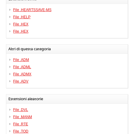
File .HEARTSSAVE-MS
File .HELP
File .HEX
File .HEX
Altri di questa categoria
File .ADM
File .ADML
File .ADMX
File .ADV
Estensioni aleatorie
File .DVL
File .MANM
File .RTE
File .TOD