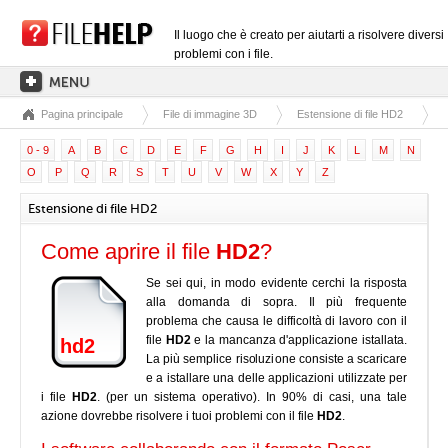
Il luogo che è creato per aiutarti a risolvere diversi
problemi con i file.
Pagina principale
File di immagine 3D
Estensione di file HD2
PAGINA PRINCIPALE
0 - 9
A
B
C
D
E
F
G
H
I
J
K
L
M
N
CATEGORIE DELLE ESTENSIONI
O
P
Q
R
S
T
U
V
W
X
Y
Z
CATEGORIE DEI DRIVER
Estensione di file HD2
FILE DLL
Come aprire il file
HD2
?
CONVERSIONI DI FILE
Se sei qui, in modo evidente cerchi la risposta
SOFTWARE
alla domanda di sopra. Il più frequente
problema che causa le difficoltà di lavoro con il
file
HD2
e la mancanza d'applicazione istallata.
hd2
La più semplice risoluzione consiste a scaricare
e a istallare una delle applicazioni utilizzate per
i file
HD2
. (per un sistema operativo). In 90% di casi, una tale
azione dovrebbe risolvere i tuoi problemi con il file
HD2
.