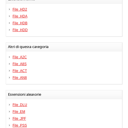
File .HD2
File .HDA
File .HDB
File .HDD
Altri di questa categoria
File .A2C
File .A8S
File .ACT
File .AN8
Estensioni aleatorie
File .DLU
File .EM
File .JPF
File .PSS