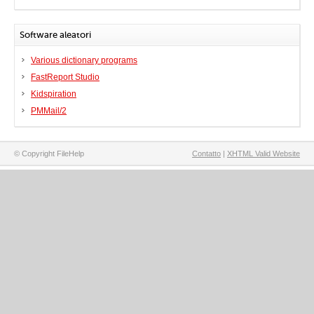
Software aleatori
Various dictionary programs
FastReport Studio
Kidspiration
PMMail/2
© Copyright FileHelp
Contatto
|
XHTML Valid Website