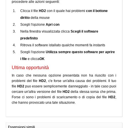
procedere alle azioni seguenti:
Clicca il file
HD2
con il quale hai problemi
con il bottone
diritto
della mouse
Scegli l'opzione
Apri con
Nella finestra visualizzata clicca
Scegli il software
predefinito
Ritrova il software istallato qualche momenti fa instants
Scegli l'opzione
Utilizza sempre questo software per aprire
i file
e clicca
OK
Ultima opportunità
In caso che nessuna opzione presentata non ha riuscito con i
problemi del file
HD2
, c'e forse un'altra causa dei problemi. Il tuo
file
HD2
puo essere semplicemente danneggiato - in tale caso puoi
cercare un'altra versione del file
HD2
della stessa sorsa che prima.
Forse ci sono i problemi di scaricamento o di copia del file
HD2
,
che hanno provocato una tale situazione.
Estensioni simili