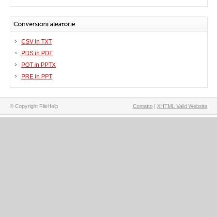
Conversioni aleatorie
CSV in TXT
PDS in PDF
POT in PPTX
PRE in PPT
© Copyright FileHelp
Contatto
|
XHTML Valid Website