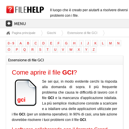
Il luogo che è creato per aiutarti a risolvere diversi
problemi con i file.
Pagina principale
Giochi
Estensione di file GCI
PAGINA PRINCIPALE
0 - 9
A
B
C
D
E
F
G
H
I
J
K
L
M
N
CATEGORIE DELLE ESTENSIONI
O
P
Q
R
S
T
U
V
W
X
Y
Z
CATEGORIE DEI DRIVER
Estensione di file GCI
FILE DLL
Come aprire il file
GCI
?
CONVERSIONI DI FILE
Se sei qui, in modo evidente cerchi la risposta
SOFTWARE
alla domanda di sopra. Il più frequente
problema che causa le difficoltà di lavoro con il
file
GCI
e la mancanza d'applicazione istallata.
gci
La più semplice risoluzione consiste a scaricare
e a istallare una delle applicazioni utilizzate per
i file
GCI
. (per un sistema operativo). In 90% di casi, una tale azione
dovrebbe risolvere i tuoi problemi con il file
GCI
.