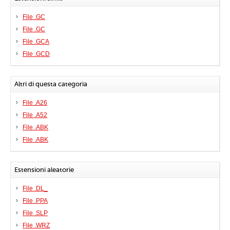
File .GC
File .GC
File .GCA
File .GCD
Altri di questa categoria
File .A26
File .A52
File .ABK
File .ABK
Estensioni aleatorie
File .DL_
File .PPA
File .SLP
File .WRZ