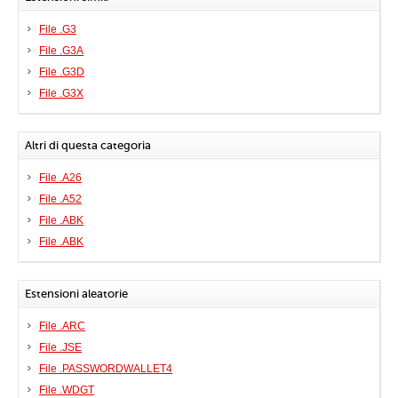
File .G3
File .G3A
File .G3D
File .G3X
Altri di questa categoria
File .A26
File .A52
File .ABK
File .ABK
Estensioni aleatorie
File .ARC
File .JSE
File .PASSWORDWALLET4
File .WDGT