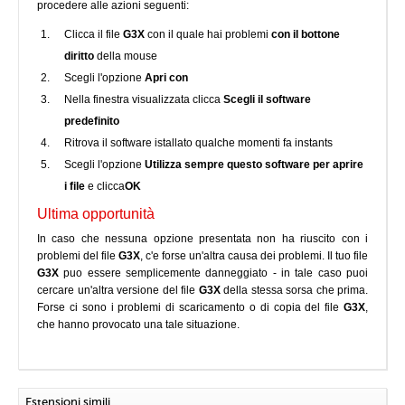
procedere alle azioni seguenti:
Clicca il file
G3X
con il quale hai problemi
con il bottone
diritto
della mouse
Scegli l'opzione
Apri con
Nella finestra visualizzata clicca
Scegli il software
predefinito
Ritrova il software istallato qualche momenti fa instants
Scegli l'opzione
Utilizza sempre questo software per aprire
i file
e clicca
OK
Ultima opportunità
In caso che nessuna opzione presentata non ha riuscito con i
problemi del file
G3X
, c'e forse un'altra causa dei problemi. Il tuo file
G3X
puo essere semplicemente danneggiato - in tale caso puoi
cercare un'altra versione del file
G3X
della stessa sorsa che prima.
Forse ci sono i problemi di scaricamento o di copia del file
G3X
,
che hanno provocato una tale situazione.
Estensioni simili