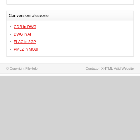
Conversioni aleatorie
CDR in DWG
DWG in AI
FLAC in 3GP
PMLZ in MOBI
© Copyright FileHelp
Contatto
|
XHTML Valid Website