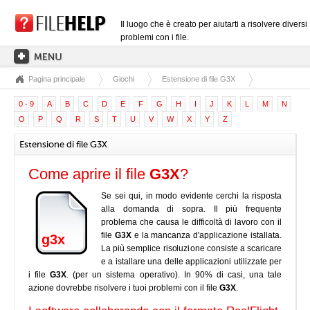
Il luogo che è creato per aiutarti a risolvere diversi
problemi con i file.
Pagina principale
Giochi
Estensione di file G3X
PAGINA PRINCIPALE
0 - 9
A
B
C
D
E
F
G
H
I
J
K
L
M
N
CATEGORIE DELLE ESTENSIONI
O
P
Q
R
S
T
U
V
W
X
Y
Z
CATEGORIE DEI DRIVER
Estensione di file G3X
FILE DLL
Come aprire il file
G3X
?
CONVERSIONI DI FILE
Se sei qui, in modo evidente cerchi la risposta
SOFTWARE
alla domanda di sopra. Il più frequente
problema che causa le difficoltà di lavoro con il
file
G3X
e la mancanza d'applicazione istallata.
g3x
La più semplice risoluzione consiste a scaricare
e a istallare una delle applicazioni utilizzate per
i file
G3X
. (per un sistema operativo). In 90% di casi, una tale
azione dovrebbe risolvere i tuoi problemi con il file
G3X
.