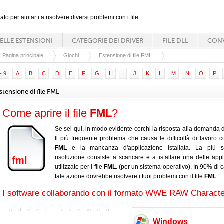
ato per aiutarti a risolvere diversi problemi con i file.
ELLE ESTENSIONI
CATEGORIE DEI DRIVER
FILE DLL
CONV
Pagina principale
Giochi
Estensione di file FML
- 9
A
B
C
D
E
F
G
H
I
J
K
L
M
N
O
P
stensione di file FML
Come aprire il file
FML
?
Se sei qui, in modo evidente cerchi la risposta alla domanda d
Il più frequente problema che causa le difficoltà di lavoro con
FML
e la mancanza d'applicazione istallata. La più s
risoluzione consiste a scaricare e a istallare una delle appl
fml
utilizzate per i file
FML
. (per un sistema operativo). In 90% di 
tale azione dovrebbe risolvere i tuoi problemi con il file
FML
.
I software collaborando con il formato WWE RAW Characte
Windows