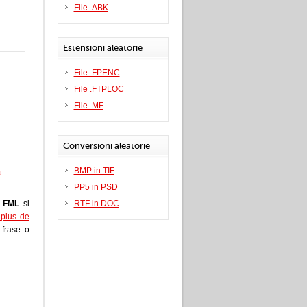
File .ABK
Estensioni aleatorie
File .FPENC
File .FTPLOC
File .MF
Conversioni aleatorie
a
BMP in TIF
PP5 in PSD
e
FML
si
RTF in DOC
i plus de
a frase o