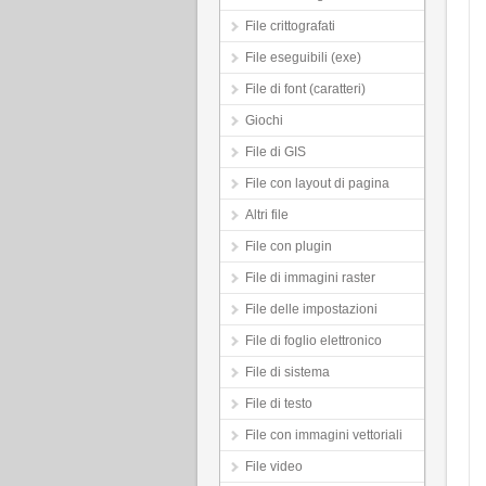
File crittografati
File eseguibili (exe)
File di font (caratteri)
Giochi
File di GIS
File con layout di pagina
Altri file
File con plugin
File di immagini raster
File delle impostazioni
File di foglio elettronico
File di sistema
File di testo
File con immagini vettoriali
File video