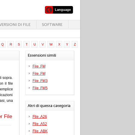
Language
ERSIONI DI FILE
SOFTWARE
Q
R
S
T
U
V
W
X
Y
Z
Estensioni simili
File .FM
File .FM
i sopra.
File .FM3
 il file
File .FM5
emplice
icazioni
casi, una
Altri di questa categoria
r File
File .A26
File .A52
File .ABK