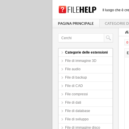
Il luogo che è cre
PAGINA PRINCIPALE
CATEGORIE D
0 
Categorie delle estensioni
E
File di immagine 3D
File audio
File di backup
File di CAD
File compressi
File di dati
File di database
File di sviluppo
File di immagine disco