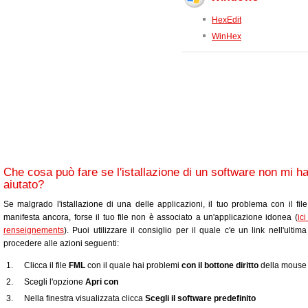
HexEdit
WinHex
Che cosa può fare se l'istallazione di un software non mi h
aiutato?
Se malgrado l'istallazione di una delle applicazioni, il tuo problema con il fil
manifesta ancora, forse il tuo file non è associato a un'applicazione idonea (
ic
renseignements
). Puoi utilizzare il consiglio per il quale c'e un link nell'ultim
procedere alle azioni seguenti:
Clicca il file
FML
con il quale hai problemi
con il bottone diritto
della mouse
Scegli l'opzione
Apri con
Nella finestra visualizzata clicca
Scegli il software predefinito