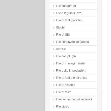
File crittografati
File eseguibili (exe)
File di font (caratteri)
Giochi
File di GIS
File con layout di pagina
Altri file
File con plugin
File di immagini raster
File delle impostazioni
File di foglio elettronico
File di sistema
File di testo
File con immagini vettoriali
File video