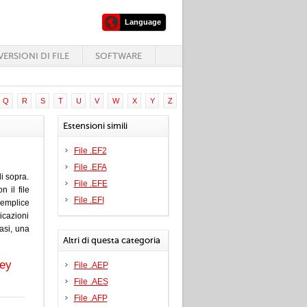
Language
ERSIONI DI FILE
SOFTWARE
Q
R
S
T
U
V
W
X
Y
Z
Estensioni simili
File .EF2
File .EFA
i sopra.
File .EFE
 il file
File .EFI
emplice
icazioni
casi, una
Altri di questa categoria
Key
File .AEP
File .AES
File .AFP