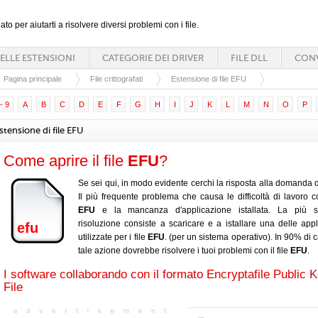
ato per aiutarti a risolvere diversi problemi con i file.
ELLE ESTENSIONI
CATEGORIE DEI DRIVER
FILE DLL
CONV
Pagina principale
File crittografati
Estensione di file EFU
- 9
A
B
C
D
E
F
G
H
I
J
K
L
M
N
O
P
stensione di file EFU
Come aprire il file
EFU
?
Se sei qui, in modo evidente cerchi la risposta alla domanda d
Il più frequente problema che causa le difficoltà di lavoro con
EFU
e la mancanza d'applicazione istallata. La più s
risoluzione consiste a scaricare e a istallare una delle appl
efu
utilizzate per i file
EFU
. (per un sistema operativo). In 90% di 
tale azione dovrebbe risolvere i tuoi problemi con il file
EFU
.
I software collaborando con il formato Encryptafile Public 
File