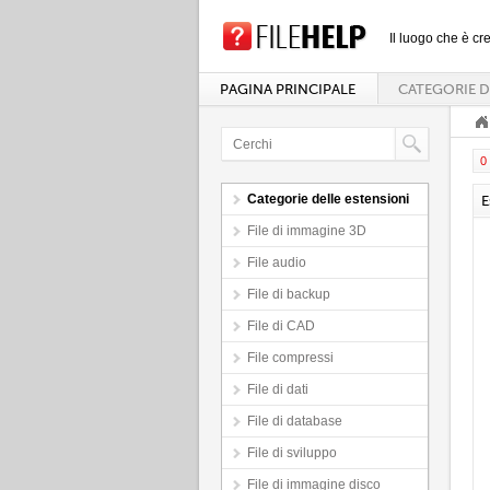
Il luogo che è cre
PAGINA PRINCIPALE
CATEGORIE D
0 
Categorie delle estensioni
E
File di immagine 3D
File audio
File di backup
File di CAD
File compressi
File di dati
File di database
File di sviluppo
File di immagine disco