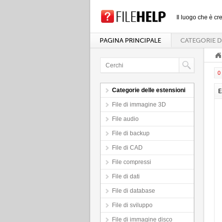
Il luogo che è cre
PAGINA PRINCIPALE
CATEGORIE D
0 
Categorie delle estensioni
E
File di immagine 3D
File audio
File di backup
File di CAD
File compressi
File di dati
File di database
File di sviluppo
File di immagine disco