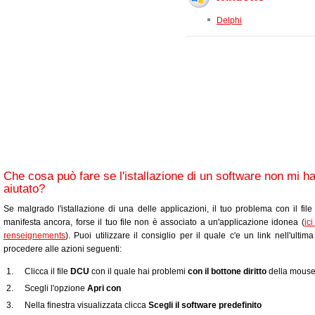
Delphi
Che cosa può fare se l'istallazione di un software non mi h
aiutato?
Se malgrado l'istallazione di una delle applicazioni, il tuo problema con il fil
manifesta ancora, forse il tuo file non è associato a un'applicazione idonea (
ic
renseignements
). Puoi utilizzare il consiglio per il quale c'e un link nell'ultim
procedere alle azioni seguenti:
Clicca il file
DCU
con il quale hai problemi
con il bottone diritto
della mous
Scegli l'opzione
Apri con
Nella finestra visualizzata clicca
Scegli il software predefinito