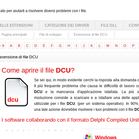
ato per aiutarti a risolvere diversi problemi con i file.
ELLE ESTENSIONI
CATEGORIE DEI DRIVER
FILE DLL
CONV
Pagina principale
File di sviluppo
Estensione di file DCU
- 9
A
B
C
D
E
F
G
H
I
J
K
L
M
N
O
P
stensione di file DCU
Come aprire il file
DCU
?
Se sei qui, in modo evidente cerchi la risposta alla domanda d
Il più frequente problema che causa le difficoltà di lavoro con
DCU
e la mancanza d'applicazione istallata. La più s
risoluzione consiste a scaricare e a istallare una delle appl
dcu
utilizzate per i file
DCU
. (per un sistema operativo). In 90% 
una tale azione dovrebbe risolvere i tuoi problemi con il file
D
I software collaborando con il formato Delphi Compiled Unit
Windows