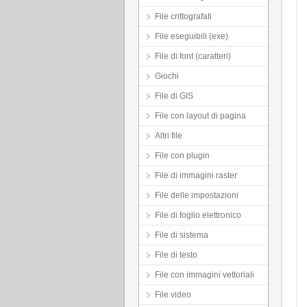
File crittografati
File eseguibili (exe)
File di font (caratteri)
Giochi
File di GIS
File con layout di pagina
Altri file
File con plugin
File di immagini raster
File delle impostazioni
File di foglio elettronico
File di sistema
File di testo
File con immagini vettoriali
File video