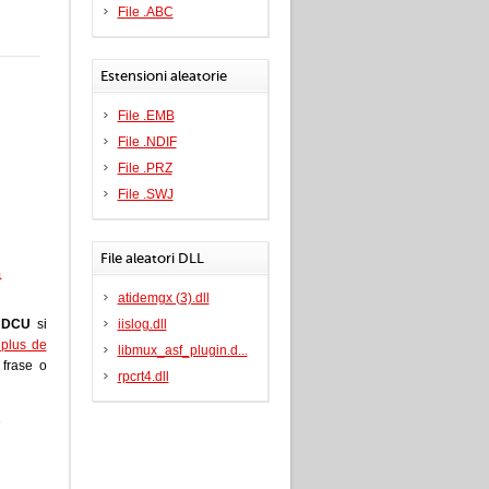
File .ABC
Estensioni aleatorie
File .EMB
File .NDIF
File .PRZ
File .SWJ
File aleatori DLL
a
atidemgx (3).dll
e
DCU
si
iislog.dll
i plus de
libmux_asf_plugin.d...
a frase o
rpcrt4.dll
e