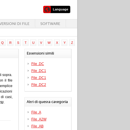
Language
ERSIONI DI FILE
SOFTWARE
Q
R
S
T
U
V
W
X
Y
Z
Estensioni simili
File .DC
File .DC1
i sopra.
File .DC1
 il file
File .DC2
emplice
icazioni
di casi,
Altri di questa categoria
CU
.
File .A
File .A2W
File .AB