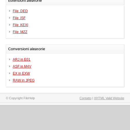
Estensioni aleatorie
File .DED
File .ISF
File .KEXI
File .MZZ
Conversioni aleatorie
ARJ in E01
ASF in M4V
EX in EXW
RAW in JPEG
© Copyright FileHelp
Contatto
|
XHTML Valid Website