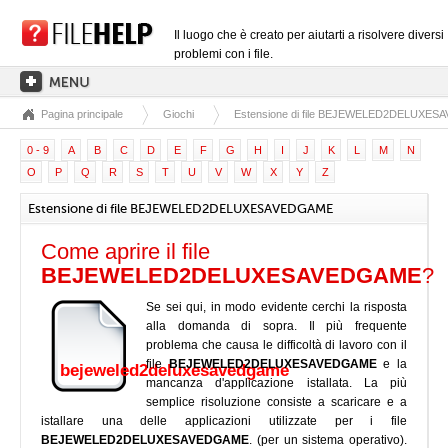
Il luogo che è creato per aiutarti a risolvere diversi
problemi con i file.
Pagina principale
Giochi
Estensione di file BEJEWELED2DELUXE
PAGINA PRINCIPALE
0 - 9
A
B
C
D
E
F
G
H
I
J
K
L
M
N
CATEGORIE DELLE ESTENSIONI
O
P
Q
R
S
T
U
V
W
X
Y
Z
CATEGORIE DEI DRIVER
Estensione di file BEJEWELED2DELUXESAVEDGAME
FILE DLL
Come aprire il file
CONVERSIONI DI FILE
BEJEWELED2DELUXESAVEDGAME
?
SOFTWARE
Se sei qui, in modo evidente cerchi la risposta
alla domanda di sopra. Il più frequente
problema che causa le difficoltà di lavoro con il
file
BEJEWELED2DELUXESAVEDGAME
e la
bejeweled2deluxesavedgame
mancanza d'applicazione istallata. La più
semplice risoluzione consiste a scaricare e a
istallare una delle applicazioni utilizzate per i file
BEJEWELED2DELUXESAVEDGAME
. (per un sistema operativo).