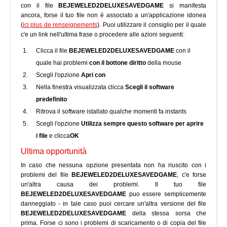
con il file
BEJEWELED2DELUXESAVEDGAME
si manifesta
ancora, forse il tuo file non è associato a un'applicazione idonea
(
ici plus de renseignements
). Puoi utilizzare il consiglio per il quale
c'e un link nell'ultima frase o procedere alle azioni seguenti:
Clicca il file
BEJEWELED2DELUXESAVEDGAME
con il
quale hai problemi
con il bottone diritto
della mouse
Scegli l'opzione
Apri con
Nella finestra visualizzata clicca
Scegli il software
predefinito
Ritrova il software istallato qualche momenti fa instants
Scegli l'opzione
Utilizza sempre questo software per aprire
i file
e clicca
OK
Ultima opportunità
In caso che nessuna opzione presentata non ha riuscito con i
problemi del file
BEJEWELED2DELUXESAVEDGAME
, c'e forse
un'altra causa dei problemi. Il tuo file
BEJEWELED2DELUXESAVEDGAME
puo essere semplicemente
danneggiato - in tale caso puoi cercare un'altra versione del file
BEJEWELED2DELUXESAVEDGAME
della stessa sorsa che
prima. Forse ci sono i problemi di scaricamento o di copia del file