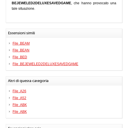
BEJEWELED2DELUXESAVEDGAME
, che hanno provocato una
tale situazione.
Estensioni simili
File .BEAM
File .BEAN
File .BED
File .BEJEWELED2DELUXESAVEDGAME
Altri di questa categoria
File .A26
File .A52
File .ABK
File .ABK