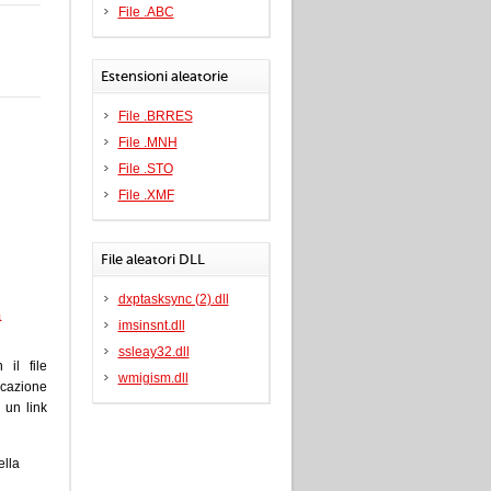
File .ABC
Estensioni aleatorie
File .BRRES
File .MNH
File .STO
File .XMF
File aleatori DLL
dxptasksync (2).dll
a
imsinsnt.dll
ssleay32.dll
 il file
wmigism.dll
icazione
e un link
lla