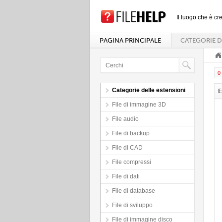
Il luogo che è cre
PAGINA PRINCIPALE
CATEGORIE D
0 
Categorie delle estensioni
E
File di immagine 3D
File audio
File di backup
File di CAD
File compressi
File di dati
File di database
File di sviluppo
File di immagine disco