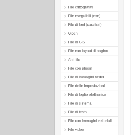
File crittografati
File eseguibili (exe)
File di font (caratteri)
Giochi
File di GIS
File con layout di pagina
Altri file
File con plugin
File di immagini raster
File delle impostazioni
File di foglio elettronico
File di sistema
File di testo
File con immagini vettoriali
File video