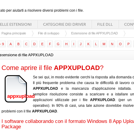
ato per aiutarti a risolvere diversi problemi con i file.
ELLE ESTENSIONI
CATEGORIE DEI DRIVER
FILE DLL
CONV
Pagina principale
File di sviluppo
Estensione di file APPXUPLOAD
- 9
A
B
C
D
E
F
G
H
I
J
K
L
M
N
O
P
stensione di file APPXUPLOAD
Come aprire il file
APPXUPLOAD
?
Se sei qui, in modo evidente cerchi la risposta alla domanda d
Il più frequente problema che causa le difficoltà di lavoro con
APPXUPLOAD
e la mancanza d'applicazione istallata.
semplice risoluzione consiste a scaricare e a istallare u
appxupload
applicazioni utilizzate per i file
APPXUPLOAD
. (per un 
operativo). In 90% di casi, una tale azione dovrebbe risolver
problemi con il file
APPXUPLOAD
.
I software collaborando con il formato Windows 8 App Uplo
Package