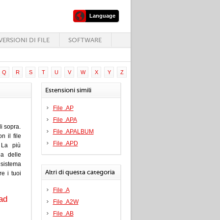
Language
ERSIONI DI FILE
SOFTWARE
Q
R
S
T
U
V
W
X
Y
Z
Estensioni simili
File .AP
File .APA
i sopra.
File .APALBUM
 il file
File .APD
 La più
na delle
sistema
Altri di questa categoria
e i tuoi
File .A
ad
File .A2W
File .AB