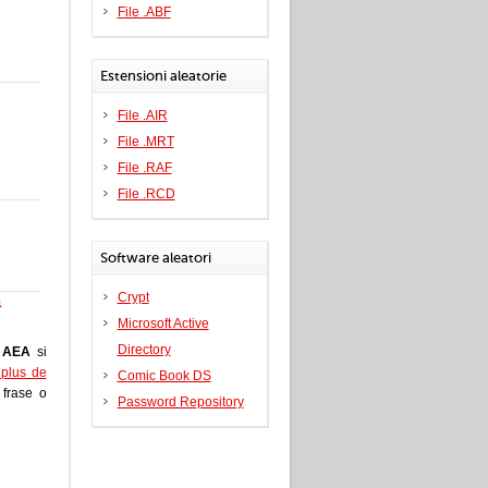
File .ABF
Estensioni aleatorie
File .AIR
File .MRT
File .RAF
File .RCD
Software aleatori
Crypt
a
Microsoft Active
Directory
e
AEA
si
i plus de
Comic Book DS
a frase o
Password Repository