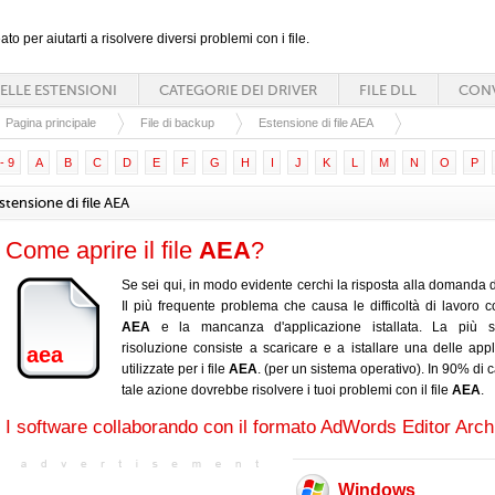
ato per aiutarti a risolvere diversi problemi con i file.
ELLE ESTENSIONI
CATEGORIE DEI DRIVER
FILE DLL
CONV
Pagina principale
File di backup
Estensione di file AEA
- 9
A
B
C
D
E
F
G
H
I
J
K
L
M
N
O
P
stensione di file AEA
Come aprire il file
AEA
?
Se sei qui, in modo evidente cerchi la risposta alla domanda d
Il più frequente problema che causa le difficoltà di lavoro con
AEA
e la mancanza d'applicazione istallata. La più s
risoluzione consiste a scaricare e a istallare una delle appl
aea
utilizzate per i file
AEA
. (per un sistema operativo). In 90% di 
tale azione dovrebbe risolvere i tuoi problemi con il file
AEA
.
I software collaborando con il formato AdWords Editor Arch
Windows