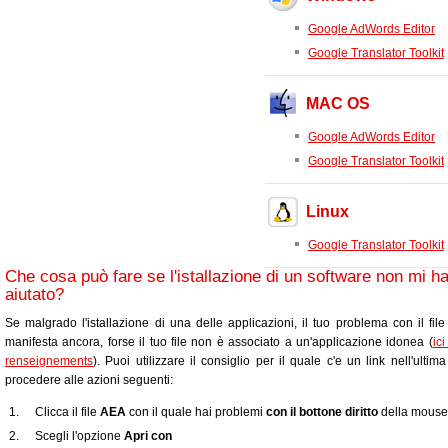
Google AdWords Editor
Google Translator Toolkit
MAC OS
Google AdWords Editor
Google Translator Toolkit
Linux
Google Translator Toolkit
Che cosa può fare se l'istallazione di un software non mi h
aiutato?
Se malgrado l'istallazione di una delle applicazioni, il tuo problema con il fil
manifesta ancora, forse il tuo file non è associato a un'applicazione idonea (
ic
renseignements
). Puoi utilizzare il consiglio per il quale c'e un link nell'ultim
procedere alle azioni seguenti:
Clicca il file
AEA
con il quale hai problemi
con il bottone diritto
della mouse
Scegli l'opzione
Apri con