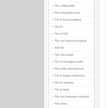
File crittografati
File eseguibili (exe)
File di font (caratteri)
Giochi
File di GIS
File con layout di pagina
Altri file
File con plugin
File di immagini raster
File delle impostazioni
File di foglio elettronico
File di sistema
File di testo
File con immagini vettoriali
File video