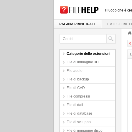
Il luogo che è cre
PAGINA PRINCIPALE
CATEGORIE D
0 
Categorie delle estensioni
E
File di immagine 3D
File audio
File di backup
File di CAD
File compressi
File di dati
File di database
File di sviluppo
File di immagine disco