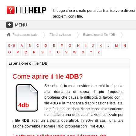
Il luogo che è creato per aiutarti a risolvere diversi
problemi con i file.
Pagina principale
File di sviluppo
Estensione di file 4DB
PAGINA PRINCIPALE
0 - 9
A
B
C
D
E
F
G
H
I
J
K
L
M
N
CATEGORIE DELLE ESTENSIONI
O
P
Q
R
S
T
U
V
W
X
Y
Z
CATEGORIE DEI DRIVER
Estensione di file 4DB
FILE DLL
Come aprire il file
4DB
?
CONVERSIONI DI FILE
Se sei qui, in modo evidente cerchi la risposta
SOFTWARE
alla domanda di sopra. Il più frequente
problema che causa le difficoltà di lavoro con il
file
4DB
e la mancanza d'applicazione istallata.
4db
La più semplice risoluzione consiste a scaricare
e a istallare una delle applicazioni utilizzate per
i file
4DB
. (per un sistema operativo). In 90% di casi, una tale
azione dovrebbe risolvere i tuoi problemi con il file
4DB
.