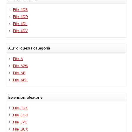
File .4DB
File .4DD
File .4DL
File .4DV
Altri di questa categoria
File .A
File .A2W
File .AB
File .ABC
Estensioni aleatorie
File .FDX
File .GSD
File .JPC
File .SCX