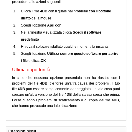
procedere alle azioni seguenti:
Clicca il file
4DB
con il quale hai problemi
con il bottone
diritto
della mouse
Scegli l'opzione
Apri con
Nella finestra visualizzata clicca
Scegli il software
predefinito
Ritrova il software istallato qualche momenti fa instants
Scegli l'opzione
Utilizza sempre questo software per aprire
i file
e clicca
OK
Ultima opportunità
In caso che nessuna opzione presentata non ha riuscito con i
problemi del file
4DB
, c'e forse un'altra causa dei problemi. Il tuo
file
4DB
puo essere semplicemente danneggiato - in tale caso puoi
cercare un'altra versione del file
4DB
della stessa sorsa che prima.
Forse ci sono i problemi di scaricamento o di copia del file
4DB
,
che hanno provocato una tale situazione.
Estensioni simili