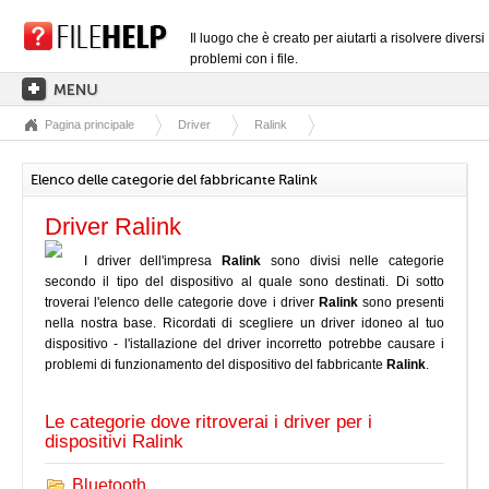
Il luogo che è creato per aiutarti a risolvere diversi
problemi con i file.
Pagina principale
Driver
Ralink
PAGINA PRINCIPALE
CATEGORIE DELLE ESTENSIONI
Elenco delle categorie del fabbricante Ralink
CATEGORIE DEI DRIVER
Driver Ralink
FILE DLL
I driver dell'impresa
Ralink
sono divisi nelle categorie
secondo il tipo del dispositivo al quale sono destinati. Di sotto
CONVERSIONI DI FILE
troverai l'elenco delle categorie dove i driver
Ralink
sono presenti
SOFTWARE
nella nostra base. Ricordati di scegliere un driver idoneo al tuo
dispositivo - l'istallazione del driver incorretto potrebbe causare i
problemi di funzionamento del dispositivo del fabbricante
Ralink
.
Le categorie dove ritroverai i driver per i
dispositivi Ralink
Bluetooth