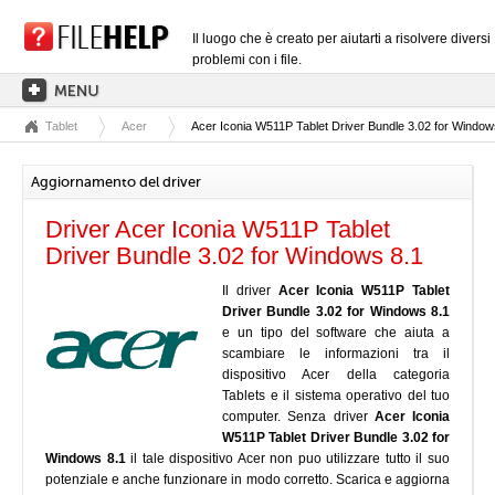
Il luogo che è creato per aiutarti a risolvere diversi
problemi con i file.
Tablet
Acer
Acer Iconia W511P Tablet Driver Bundle 3.02 for Window
PAGINA PRINCIPALE
CATEGORIE DELLE ESTENSIONI
Aggiornamento del driver
CATEGORIE DEI DRIVER
Driver Acer Iconia W511P Tablet
FILE DLL
Driver Bundle 3.02 for Windows 8.1
CONVERSIONI DI FILE
Il driver
Acer Iconia W511P Tablet
Driver Bundle 3.02 for Windows 8.1
SOFTWARE
e un tipo del software che aiuta a
scambiare le informazioni tra il
dispositivo Acer della categoria
Tablets e il sistema operativo del tuo
computer. Senza driver
Acer Iconia
W511P Tablet Driver Bundle 3.02 for
Windows 8.1
il tale dispositivo Acer non puo utilizzare tutto il suo
potenziale e anche funzionare in modo corretto. Scarica e aggiorna