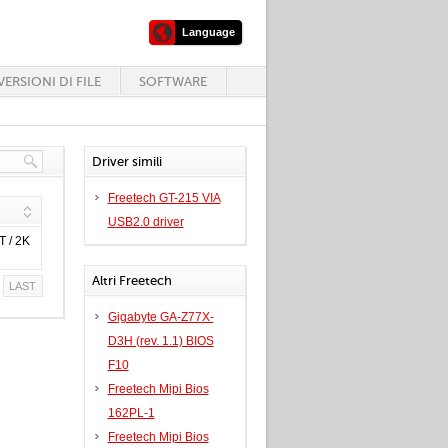
Language
ERSIONI DI FILE
SOFTWARE
Driver simili
Freetech GT-215 VIA
USB2.0 driver
T / 2K
Altri Freetech
LAST
Gigabyte GA-Z77X-
D3H (rev. 1.1) BIOS
F10
Freetech Mipi Bios
162PL-1
Freetech Mipi Bios