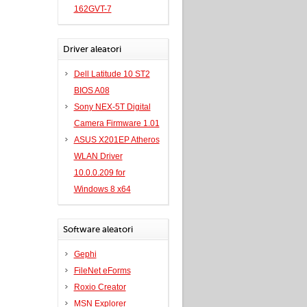
162GVT-7
Driver aleatori
Dell Latitude 10 ST2
BIOS A08
Sony NEX-5T Digital
Camera Firmware 1.01
ASUS X201EP Atheros
WLAN Driver
10.0.0.209 for
Windows 8 x64
Software aleatori
Gephi
FileNet eForms
Roxio Creator
MSN Explorer