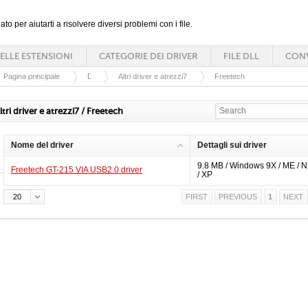
ato per aiutarti a risolvere diversi problemi con i file.
ELLE ESTENSIONI
CATEGORIE DEI DRIVER
FILE DLL
CONV
Pagina principale
Driver
Altri driver e atrezzi7
Freetech
ltri driver e atrezzi7 / Freetech
Nome del driver
Dettagli sui driver
9.8 MB / Windows 9X / ME / N
Freetech GT-215 VIA USB2.0 driver
/ XP
20
FIRST
PREVIOUS
1
NEXT