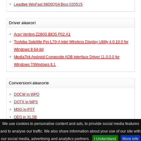
Leadtek WinFast 9600QSA Bios 020515
Driver aleatori
Acer Veriton Z280G BIOS P02.A1
Toshiba Satellite Pro L70-A Intel Wireless Display Utility 4.0.19.0 for
Windows 8 64-bit
MediaTek Android Composite ADB Interface Driver 11.0.0.0 for
Windows 7/Windows 8.1
Conversioni aleatorie
DOCM in WPD
DOTX in WPS
MSG in PST
ODS in XLSB
We use cookies to personalise content and ads, to provide social media features
and to analyse our traffic. We also share information about your use of our site with
© Copyright FileHelp
Contatto
|
XHTML Valid Website
our social media, advertising and analytics partners.
I Understand
More info