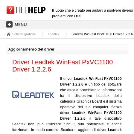
Il luogo che è creato per aiutarti a risolvere diversi
problemi con i file.
Schede grafiche
Leadtek
Leadtek WinFast PxVC1100 Driver 1.2.2.6
PAGINA PRINCIPALE
CATEGORIE DELLE ESTENSIONI
Aggiornamento del driver
CATEGORIE DEI DRIVER
Driver Leadtek WinFast PxVC1100
FILE DLL
Driver 1.2.2.6
CONVERSIONI DI FILE
Il driver
Leadtek WinFast PxVC1100
Driver 1.2.2.6
e un tipo del software
SOFTWARE
che aiuta a scambiare le informazioni
tra il dispositivo Leadtek della
categoria Graphics Board e il sistema
operativo del tuo computer. Senza
driver
Leadtek WinFast PxVC1100
Driver 1.2.2.6
il tale dispositivo
Leadtek non puo utilizzare tutto il suo potenziale e anche
funzionare in modo corretto. Scarica e aggiorna il driver
Leadtek