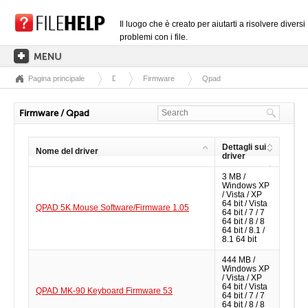
Il luogo che è creato per aiutarti a risolvere diversi
problemi con i file.
Pagina principale
Driver
Firmware
Qpad
PAGINA PRINCIPALE
CATEGORIE DELLE ESTENSIONI
Firmware / Qpad
CATEGORIE DEI DRIVER
Dettagli sui
Nome del driver
FILE DLL
driver
3 MB /
CONVERSIONI DI FILE
Windows XP
/ Vista / XP
SOFTWARE
64 bit / Vista
QPAD 5K Mouse Software/Firmware 1.05
64 bit / 7 / 7
64 bit / 8 / 8
64 bit / 8.1 /
8.1 64 bit
444 MB /
Windows XP
/ Vista / XP
64 bit / Vista
QPAD MK-90 Keyboard Firmware 53
64 bit / 7 / 7
64 bit / 8 / 8