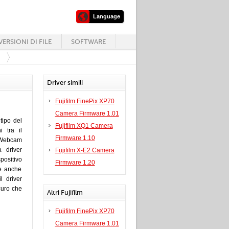
Language
ERSIONI DI FILE
SOFTWARE
Driver simili
Fujifilm FinePix XP70
Camera Firmware 1.01
tipo del
Fujifilm XQ1 Camera
 tra il
Firmware 1.10
, Webcam
 driver
Fujifilm X-E2 Camera
positivo
Firmware 1.20
 e anche
l driver
curo che
Altri Fujifilm
Fujifilm FinePix XP70
Camera Firmware 1.01