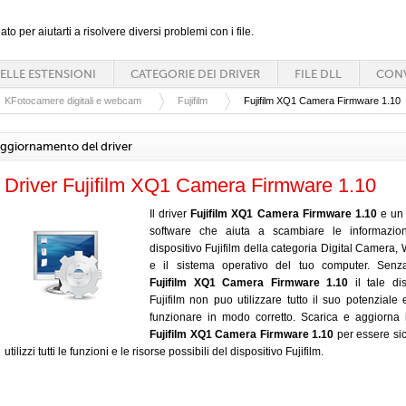
ato per aiutarti a risolvere diversi problemi con i file.
ELLE ESTENSIONI
CATEGORIE DEI DRIVER
FILE DLL
CONV
KFotocamere digitali e webcam
Fujifilm
Fujifilm XQ1 Camera Firmware 1.10
ggiornamento del driver
Driver Fujifilm XQ1 Camera Firmware 1.10
Il driver
Fujifilm XQ1 Camera Firmware 1.10
e un 
software che aiuta a scambiare le informazioni
dispositivo Fujifilm della categoria Digital Camera
e il sistema operativo del tuo computer. Senza
Fujifilm XQ1 Camera Firmware 1.10
il tale dis
Fujifilm non puo utilizzare tutto il suo potenziale
funzionare in modo corretto. Scarica e aggiorna i
Fujifilm XQ1 Camera Firmware 1.10
per essere si
utilizzi tutti le funzioni e le risorse possibili del dispositivo Fujifilm.