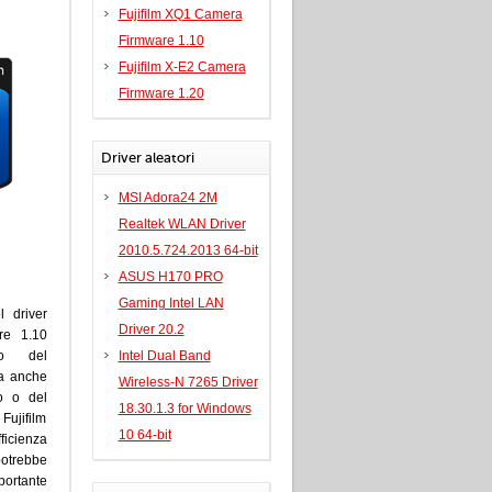
Fujifilm XQ1 Camera
Firmware 1.10
Fujifilm X-E2 Camera
Firmware 1.20
Driver aleatori
MSI Adora24 2M
Realtek WLAN Driver
2010.5.724.2013 64-bit
ASUS H170 PRO
Gaming Intel LAN
l driver
Driver 20.2
re 1.10
to del
Intel Dual Band
za anche
Wireless-N 7265 Driver
o o del
18.30.1.3 for Windows
 Fujifilm
10 64-bit
ficienza
otrebbe
portante