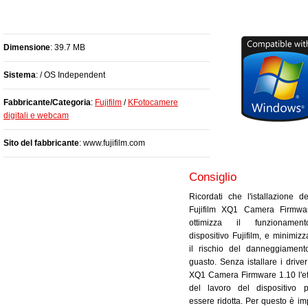
Dimensione
: 39.7 MB
Sistema
: / OS Independent
Fabbricante/Categoria
:
Fujifilm
/
KFotocamere
digitali e webcam
Sito del fabbricante
: www.fujifilm.com
Consiglio
Ricordati che l'istallazione de
Fujifilm XQ1 Camera Firmwa
ottimizza il funzionamen
dispositivo Fujifilm, e minimiz
il rischio del danneggiament
guasto. Senza istallare i driver
XQ1 Camera Firmware 1.10 l'ef
del lavoro del dispositivo p
essere ridotta. Per questo è im