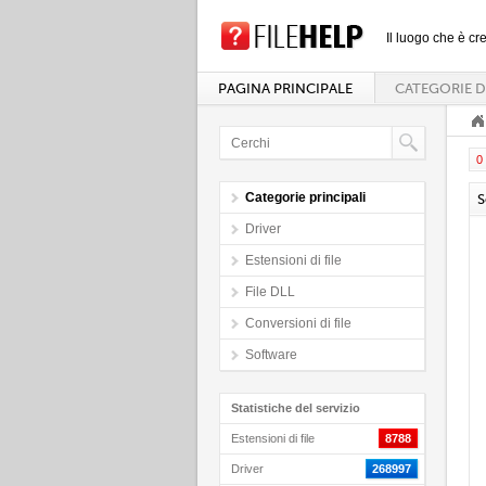
Il luogo che è cre
PAGINA PRINCIPALE
CATEGORIE D
0 
Categorie principali
S
Driver
Estensioni di file
File DLL
Conversioni di file
Software
Statistiche del servizio
Estensioni di file
8788
Driver
268997