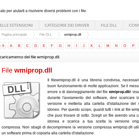
ato per aiutarti a risolvere diversi problemi con i file.
ELLE ESTENSIONI
CATEGORIE DEI DRIVER
FILE DLL
CONV
Pagina principale
File DLL
wmiprop.dll
- 9
A
B
C
D
E
F
G
H
I
J
K
L
M
N
O
P
caricamento del file wmiprop.dll
File
wmiprop.dll
Il filewmiprop.dll è una libreria condivisa, necessari
buon funzionamento di molte applicazioni. Se il mess
errore o di danneggiamento del file
wmiprop.dll
è visu
durante l'avviamento del software, devi scaricare 
versione e metterla alla cartella d'istallazione del 
idoneo. Per questo scopo, guardi tutti i link al file wmi
che puoi trovare di sotto. Scegli un file avendo una c
idonea e scarica a tua scelta la versione orig
compressa. Non sbagli di decomprimere la versione compressa wmiprop.dll uti
un software prima di copiarla alla cartella d'istallazione.