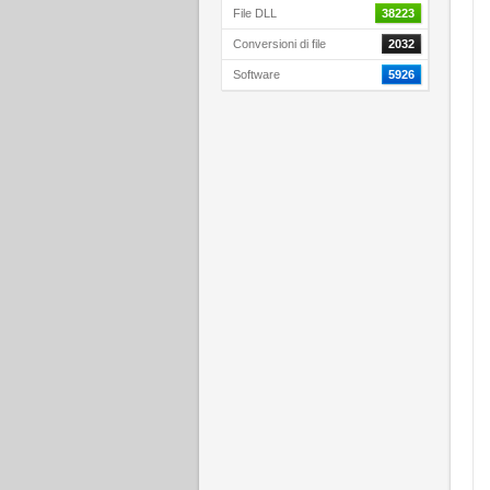
File DLL
38223
Conversioni di file
2032
Software
5926