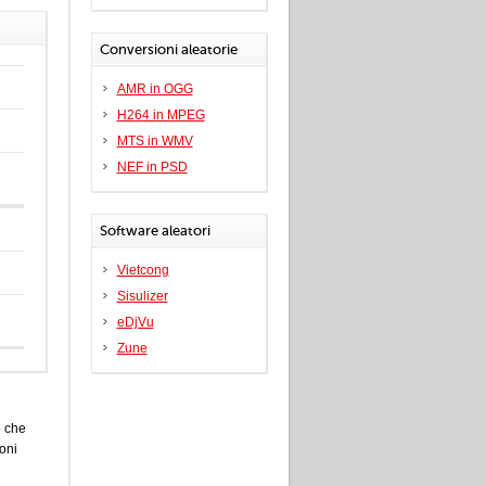
Conversioni aleatorie
AMR in OGG
H264 in MPEG
MTS in WMV
NEF in PSD
Software aleatori
Vietcong
Sisulizer
eDjVu
Zune
o che
oni