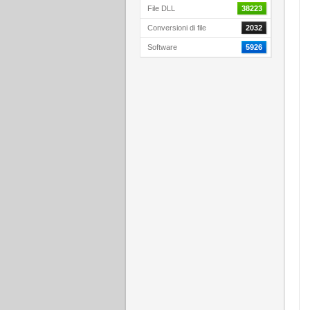
File DLL
38223
Conversioni di file
2032
Software
5926