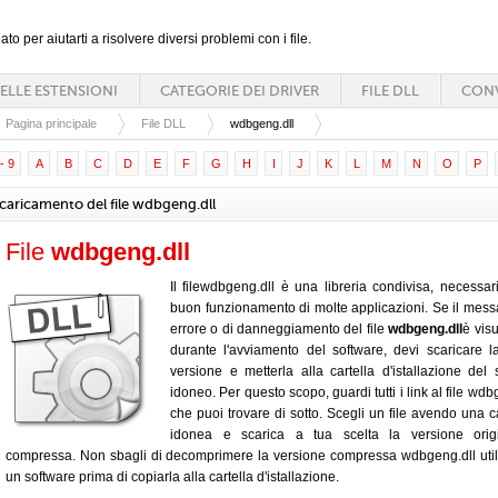
ato per aiutarti a risolvere diversi problemi con i file.
ELLE ESTENSIONI
CATEGORIE DEI DRIVER
FILE DLL
CONV
Pagina principale
File DLL
wdbgeng.dll
- 9
A
B
C
D
E
F
G
H
I
J
K
L
M
N
O
P
caricamento del file wdbgeng.dll
File
wdbgeng.dll
Il filewdbgeng.dll è una libreria condivisa, necessari
buon funzionamento di molte applicazioni. Se il mess
errore o di danneggiamento del file
wdbgeng.dll
è vis
durante l'avviamento del software, devi scaricare 
versione e metterla alla cartella d'istallazione del 
idoneo. Per questo scopo, guardi tutti i link al file wdb
che puoi trovare di sotto. Scegli un file avendo una c
idonea e scarica a tua scelta la versione orig
compressa. Non sbagli di decomprimere la versione compressa wdbgeng.dll uti
un software prima di copiarla alla cartella d'istallazione.