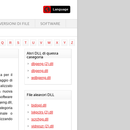
Language
ERSIONI DI FILE
SOFTWARE
Q
R
S
T
U
V
W
X
Y
Z
Altri DLL di questa
categoria
dbgeng (2).dll
dbgeng.dll
a per il
wdbgeng.dll
aggio di
ualizzato
la nuova
File aleatori DLL
software
geng.dll,
bidispl.dll
ategoria
lxkpclrs (2).dll
inale o
lizzando
scrchpg.dll
vidreszr (2).dll