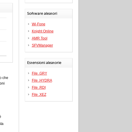
Software aleatori
Wi-Fone
Knight Online
AMR Tool
SFVManager
Estensioni aleatorie
File .GRY
do che
File .HYDRA
oni
File .RDI
File .XEZ
è
sta