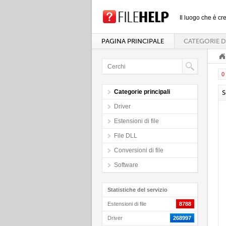
Il luogo che è cre
PAGINA PRINCIPALE
CATEGORIE D
0 
Categorie principali
S
Driver
Estensioni di file
File DLL
Conversioni di file
Software
Statistiche del servizio
Estensioni di file
8788
Driver
268997