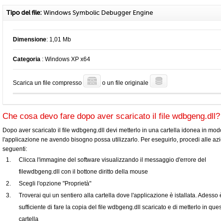
Tipo del file:
Windows Symbolic Debugger Engine
Dimensione
: 1,01 Mb
Categoria
: Windows XP x64
Scarica un file compresso
o un file originale
Che cosa devo fare dopo aver scaricato il file wdbgeng.dll?
Dopo aver scaricato il file wdbgeng.dll devi metterlo in una cartella idonea in mo
l'applicazione ne avendo bisogno possa utilizzarlo. Per eseguirlo, procedi alle azi
seguenti:
Clicca l'immagine del software visualizzando il messaggio d'errore del
filewdbgeng.dll con il bottone diritto della mouse
Scegli l'opzione "Proprietà"
Troverai qui un sentiero alla cartella dove l'applicazione è istallata. Adesso 
sufficiente di fare la copia del file wdbgeng.dll scaricato e di metterlo in que
cartella