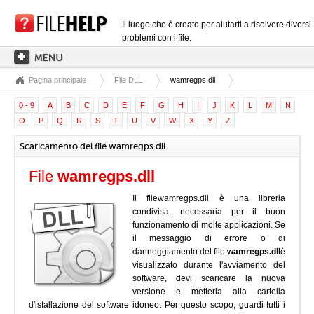
Il luogo che è creato per aiutarti a risolvere diversi
problemi con i file.
Pagina principale
File DLL
wamregps.dll
PAGINA PRINCIPALE
0 - 9
A
B
C
D
E
F
G
H
I
J
K
L
M
N
CATEGORIE DELLE ESTENSIONI
O
P
Q
R
S
T
U
V
W
X
Y
Z
CATEGORIE DEI DRIVER
Scaricamento del file wamregps.dll
FILE DLL
File
wamregps.dll
CONVERSIONI DI FILE
Il filewamregps.dll è una libreria
SOFTWARE
condivisa, necessaria per il buon
funzionamento di molte applicazioni. Se
il messaggio di errore o di
danneggiamento del file
wamregps.dll
è
visualizzato durante l'avviamento del
software, devi scaricare la nuova
versione e metterla alla cartella
d'istallazione del software idoneo. Per questo scopo, guardi tutti i