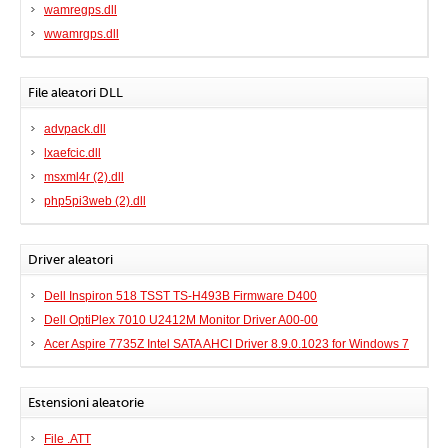
wamregps.dll
wwamrgps.dll
File aleatori DLL
advpack.dll
lxaefcic.dll
msxml4r (2).dll
php5pi3web (2).dll
Driver aleatori
Dell Inspiron 518 TSST TS-H493B Firmware D400
Dell OptiPlex 7010 U2412M Monitor Driver A00-00
Acer Aspire 7735Z Intel SATA AHCI Driver 8.9.0.1023 for Windows 7
Estensioni aleatorie
File .ATT