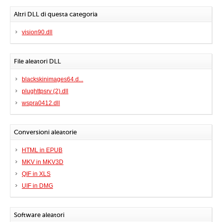
Altri DLL di questa categoria
vision90.dll
File aleatori DLL
blackskinimages64.d...
plughttpsrv (2).dll
wspra0412.dll
Conversioni aleatorie
HTML in EPUB
MKV in MKV3D
QIF in XLS
UIF in DMG
Software aleatori