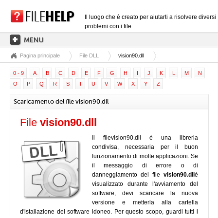
Il luogo che è creato per aiutarti a risolvere diversi
problemi con i file.
Pagina principale
File DLL
vision90.dll
PAGINA PRINCIPALE
0 - 9
A
B
C
D
E
F
G
H
I
J
K
L
M
N
CATEGORIE DELLE ESTENSIONI
O
P
Q
R
S
T
U
V
W
X
Y
Z
CATEGORIE DEI DRIVER
Scaricamento del file vision90.dll
FILE DLL
File
vision90.dll
CONVERSIONI DI FILE
Il filevision90.dll è una libreria
SOFTWARE
condivisa, necessaria per il buon
funzionamento di molte applicazioni. Se
il messaggio di errore o di
danneggiamento del file
vision90.dll
è
visualizzato durante l'avviamento del
software, devi scaricare la nuova
versione e metterla alla cartella
d'istallazione del software idoneo. Per questo scopo, guardi tutti i