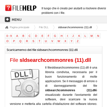
Il luogo che è creato per aiutarti a risolvere diversi
problemi con i file.
Pagina principale
File DLL
sldsearchcommonres (11).dll
PAGINA PRINCIPALE
0 - 9
A
B
C
D
E
F
G
H
I
J
K
L
M
N
CATEGORIE DELLE ESTENSIONI
O
P
Q
R
S
T
U
V
W
X
Y
Z
CATEGORIE DEI DRIVER
Scaricamento del file sldsearchcommonres (11).dll
FILE DLL
File
sldsearchcommonres (11).dll
CONVERSIONI DI FILE
Il filesldsearchcommonres (11).dll è una
SOFTWARE
libreria condivisa, necessaria per il
buon funzionamento di molte
applicazioni. Se il messaggio di errore o
di danneggiamento del file
sldsearchcommonres (11).dll
è
visualizzato durante l'avviamento del
software, devi scaricare la nuova
versione e metterla alla cartella d'istallazione del software idoneo.