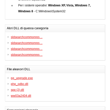
Per i sistemi operativi:
Windows XP, Vista, Windows 7,
Windows 8
- C:\Windows\System32
Altri DLL di questa categoria
sldsearchcommonres ...
sldsearchcommonres ...
sldsearchcommonres ...
sldsearchcommonres ...
File aleatori DLL
pg_upgrade.exe
php_odbc.dll
spp (2).dll
ww03a2404.dll