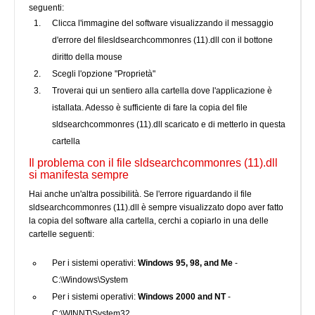
seguenti:
Clicca l'immagine del software visualizzando il messaggio
d'errore del filesldsearchcommonres (11).dll con il bottone
diritto della mouse
Scegli l'opzione "Proprietà"
Troverai qui un sentiero alla cartella dove l'applicazione è
istallata. Adesso è sufficiente di fare la copia del file
sldsearchcommonres (11).dll scaricato e di metterlo in questa
cartella
Il problema con il file sldsearchcommonres (11).dll
si manifesta sempre
Hai anche un'altra possibilità. Se l'errore riguardando il file
sldsearchcommonres (11).dll è sempre visualizzato dopo aver fatto
la copia del software alla cartella, cerchi a copiarlo in una delle
cartelle seguenti:
Per i sistemi operativi:
Windows 95, 98, and Me
-
C:\Windows\System
Per i sistemi operativi:
Windows 2000 and NT
-
C:\WINNT\System32