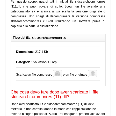
Per questo scopo, guardi tutti i link al file sldsearchcommonres
(11).dll, che puoi trovare di sotto. Scegli un file avendo una
categoria idonea e scarica a tua scelta la versione originale o
compressa. Non sbagli di decomprimere la versione compressa
sldsearchcommonres (11).dll utilizzando un software prima di
copiarla alla cartella d'istallazione.
Tipo del file:
sldsearchcommonres
Dimensione
: 217,1 Kb
Categoria
: SolidWorks Corp
Scarica un file compresso
o un file originale
Che cosa devo fare dopo aver scaricato il file
sldsearchcommonres (11).dll?
Dopo aver scaricato il file sldsearchcommonres (11).dll devi
metterlo in una cartella idonea in modo che l'applicazione ne
avendo bisogno possa utilizzarlo. Per eseguirlo, procedi alle azioni