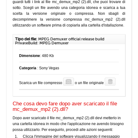
guardi tutti i link al file mc_demux_mp2 (2).dll, che puoi trovare di
sotto. Scegli un file avendo una categoria idonea e scarica a tua
scelta la versione originale o compressa. Non sbagli di
decomprimere la versione compressa mc_demux_mp2 (2).dll
utilizzando un software prima di copiarla alla cartella d'istallazione.
Tipo del file:
MPEG Demuxer official release build
PrivateBuild: MPEG Demuxer
Dimensione
: 480 Kb
Categoria
: Sony Vegas
Scarica un file compresso
o un file originale
Che cosa devo fare dopo aver scaricato il file
mc_demux_mp2 (2).dll?
Dopo aver scaricato il file mc_demux_mp2 (2).dll devi metterlo in
una cartella idonea in modo che l'applicazione ne avendo bisogno
possa utilizzarlo. Per eseguirlo, procedi alle azioni seguenti:
Clicca l'immagine del software visualizzando il messaggio