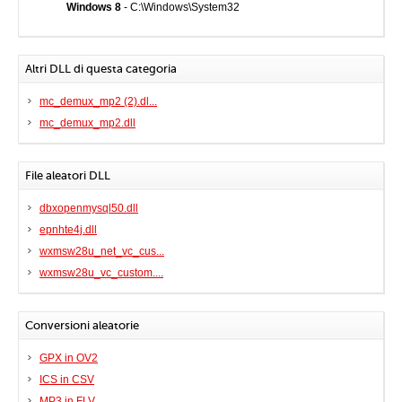
Windows 8
- C:\Windows\System32
Altri DLL di questa categoria
mc_demux_mp2 (2).dl...
mc_demux_mp2.dll
File aleatori DLL
dbxopenmysql50.dll
epnhte4j.dll
wxmsw28u_net_vc_cus...
wxmsw28u_vc_custom....
Conversioni aleatorie
GPX in OV2
ICS in CSV
MP3 in FLV