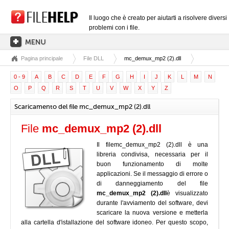
Il luogo che è creato per aiutarti a risolvere diversi
problemi con i file.
Pagina principale
File DLL
mc_demux_mp2 (2).dll
PAGINA PRINCIPALE
0 - 9
A
B
C
D
E
F
G
H
I
J
K
L
M
N
CATEGORIE DELLE ESTENSIONI
O
P
Q
R
S
T
U
V
W
X
Y
Z
CATEGORIE DEI DRIVER
Scaricamento del file mc_demux_mp2 (2).dll
FILE DLL
File
mc_demux_mp2 (2).dll
CONVERSIONI DI FILE
Il filemc_demux_mp2 (2).dll è una
SOFTWARE
libreria condivisa, necessaria per il
buon funzionamento di molte
applicazioni. Se il messaggio di errore o
di danneggiamento del file
mc_demux_mp2 (2).dll
è visualizzato
durante l'avviamento del software, devi
scaricare la nuova versione e metterla
alla cartella d'istallazione del software idoneo. Per questo scopo,