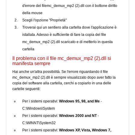
d'errore del filemc_demux_mp2 (2).dll con il bottone diritto
della mouse
Scegli l'opzione "Proprietà"
Troverai qui un sentiero alla cartella dove l'applicazione è
istallata. Adesso è sufficiente di fare la copia del file
mc_demux_mp2 (2).dll scaricato e di metterlo in questa
cartella
Il problema con il file mc_demux_mp2 (2).dll si
manifesta sempre
Hai anche un'altra possibilità. Se l'errore riguardando il file
mc_demux_mp2 (2).dll è sempre visualizzato dopo aver fatto la
copia del software alla cartella, cerchi a copiarlo in una delle
cartelle seguenti:
Per i sistemi operativi:
Windows 95, 98, and Me
-
C:\Windows\System
Per i sistemi operativi:
Windows 2000 and NT
-
C:\WINNT\System32
Per i sistemi operativi:
Windows XP, Vista, Windows 7,