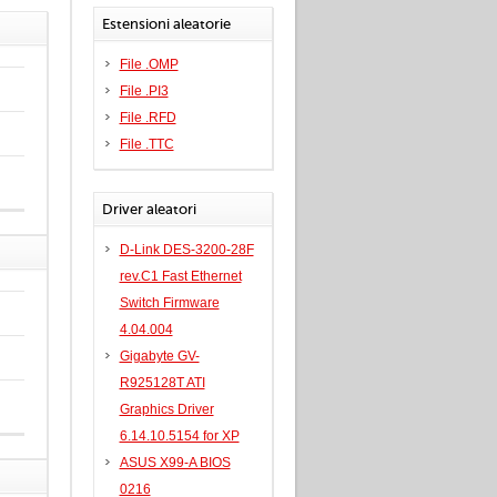
Estensioni aleatorie
File .OMP
File .PI3
File .RFD
File .TTC
Driver aleatori
D-Link DES-3200-28F
rev.C1 Fast Ethernet
Switch Firmware
4.04.004
Gigabyte GV-
R925128T ATI
Graphics Driver
6.14.10.5154 for XP
ASUS X99-A BIOS
0216