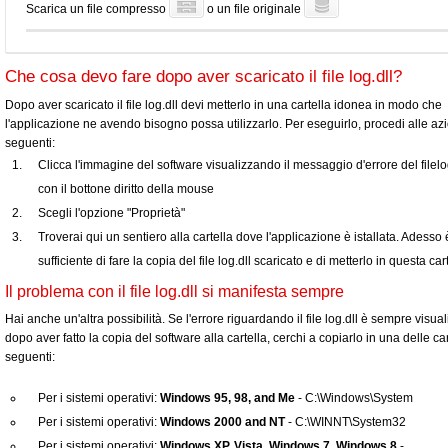
Scarica un file compresso
o un file originale
Che cosa devo fare dopo aver scaricato il file log.dll?
Dopo aver scaricato il file log.dll devi metterlo in una cartella idonea in modo che
l'applicazione ne avendo bisogno possa utilizzarlo. Per eseguirlo, procedi alle azi
seguenti:
Clicca l'immagine del software visualizzando il messaggio d'errore del filelo
con il bottone diritto della mouse
Scegli l'opzione "Proprietà"
Troverai qui un sentiero alla cartella dove l'applicazione è istallata. Adesso 
sufficiente di fare la copia del file log.dll scaricato e di metterlo in questa car
Il problema con il file log.dll si manifesta sempre
Hai anche un'altra possibilità. Se l'errore riguardando il file log.dll è sempre visua
dopo aver fatto la copia del software alla cartella, cerchi a copiarlo in una delle car
seguenti:
Per i sistemi operativi:
Windows 95, 98, and Me
- C:\Windows\System
Per i sistemi operativi:
Windows 2000 and NT
- C:\WINNT\System32
Per i sistemi operativi:
Windows XP, Vista, Windows 7, Windows 8
-