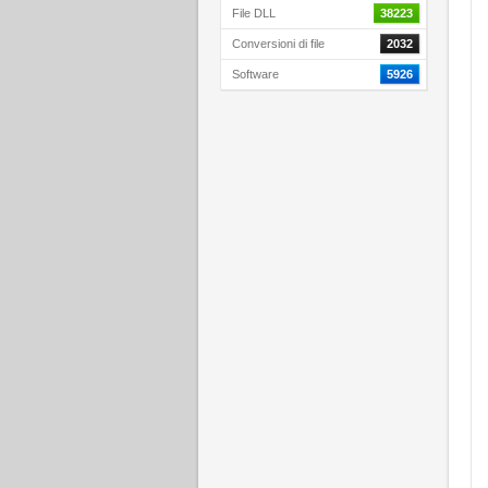
File DLL
38223
Conversioni di file
2032
Software
5926