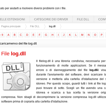
ato per aiutarti a risolvere diversi problemi con i file.
ELLE ESTENSIONI
CATEGORIE DEI DRIVER
FILE DLL
CONV
Pagina principale
File DLL
log.dll
- 9
A
B
C
D
E
F
G
H
I
J
K
L
M
N
O
P
caricamento del file log.dll
File
log.dll
Il filelog.dll è una libreria condivisa, necessaria per
funzionamento di molte applicazioni. Se il messa
errore o di danneggiamento del file
log.dll
è visu
durante l'avviamento del software, devi scaricare 
versione e metterla alla cartella d'istallazione del 
idoneo. Per questo scopo, guardi tutti i link al file log
puoi trovare di sotto. Scegli un file avendo una c
idonea e scarica a tua scelta la versione orig
compressa. Non sbagli di decomprimere la versione compressa log.dll utiliz
software prima di copiarla alla cartella d'istallazione.