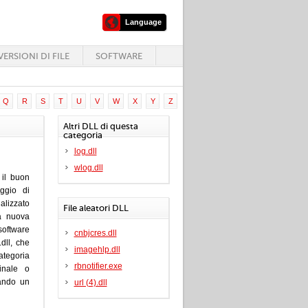
Language
ERSIONI DI FILE
SOFTWARE
Q
R
S
T
U
V
W
X
Y
Z
Altri DLL di questa
categoria
log.dll
wlog.dll
 il buon
ggio di
alizzato
File aleatori DLL
la nuova
software
cnbjcres.dll
.dll, che
imagehlp.dll
ategoria
rbnotifier.exe
inale o
zando un
url (4).dll