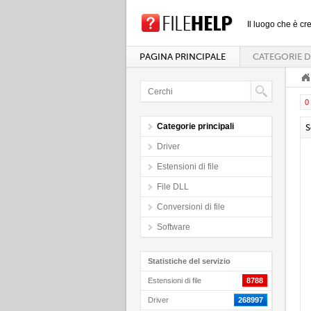
Il luogo che è cre
PAGINA PRINCIPALE
CATEGORIE D
0 
Categorie principali
S
Driver
Estensioni di file
File DLL
Conversioni di file
Software
Statistiche del servizio
Estensioni di file
8788
Driver
268997