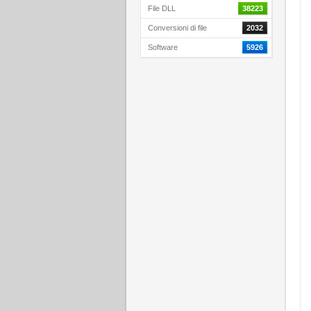
File DLL
38223
Conversioni di file
2032
Software
5926