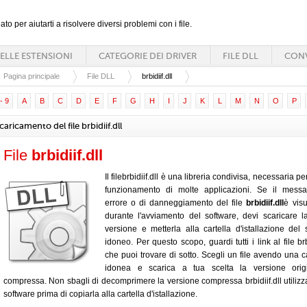
ato per aiutarti a risolvere diversi problemi con i file.
ELLE ESTENSIONI
CATEGORIE DEI DRIVER
FILE DLL
CONV
Pagina principale
File DLL
brbidiif.dll
- 9
A
B
C
D
E
F
G
H
I
J
K
L
M
N
O
P
caricamento del file brbidiif.dll
File
brbidiif.dll
Il filebrbidiif.dll è una libreria condivisa, necessaria pe
funzionamento di molte applicazioni. Se il messa
errore o di danneggiamento del file
brbidiif.dll
è visu
durante l'avviamento del software, devi scaricare 
versione e metterla alla cartella d'istallazione del 
idoneo. Per questo scopo, guardi tutti i link al file brbi
che puoi trovare di sotto. Scegli un file avendo una c
idonea e scarica a tua scelta la versione orig
compressa. Non sbagli di decomprimere la versione compressa brbidiif.dll utiliz
software prima di copiarla alla cartella d'istallazione.