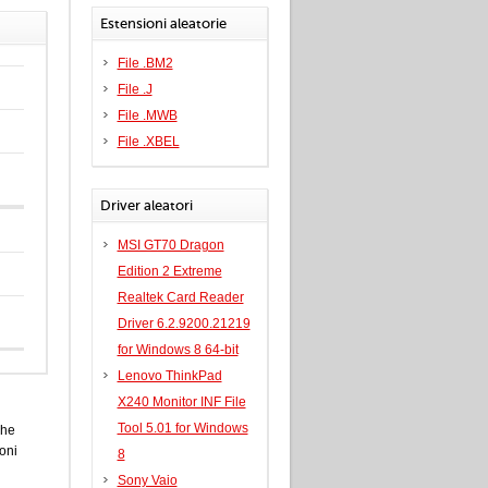
Estensioni aleatorie
File .BM2
File .J
File .MWB
File .XBEL
Driver aleatori
MSI GT70 Dragon
Edition 2 Extreme
Realtek Card Reader
Driver 6.2.9200.21219
for Windows 8 64-bit
Lenovo ThinkPad
X240 Monitor INF File
Tool 5.01 for Windows
che
oni
8
Sony Vaio