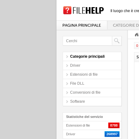
Il luogo che è cre
PAGINA PRINCIPALE
CATEGORIE D
0 
Categorie principali
S
Driver
Estensioni di file
File DLL
Conversioni di file
Software
Statistiche del servizio
Estensioni di file
8788
Driver
268997