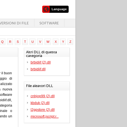
Language
ERSIONI DI FILE
SOFTWARE
Q
R
S
T
U
V
W
X
Y
Z
Altri DLL di questa
categoria
brbidiif (2).dll
brbidiif.dll
r il buon
ggio di
alizzato
File aleatori DLL
la nuova
software
cnbjop99 (2).dll
diif.dll,
kbduk (2).dll
ategoria
l2gpstore (2).dll
inale o
zando un
microsoft.jscript.r...