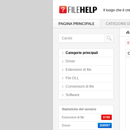
Il luogo che è cre
PAGINA PRINCIPALE
CATEGORIE D
0 
Categorie principali
C
Driver
Estensioni di file
File DLL
Conversioni di file
Software
Statistiche del servizio
Estensioni di file
8788
Driver
268997