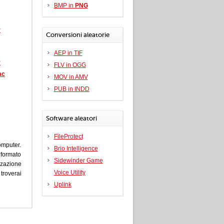
BMP in
PNG
r
Conversioni aleatorie
AEP in TIF
r
FLV in OGG
ac
MOV in AMV
PUB in INDD
Software aleatori
FileProtect
omputer.
Brio Intelligence
 formato
Sidewinder Game
zzazione
Voice Utility
troverai
Uplink