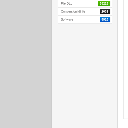
File DLL
38223
Conversioni di file
2032
Software
5926