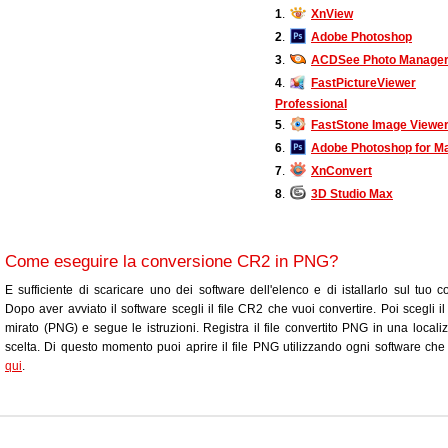
1
.
XnView
2
.
Adobe Photoshop
3
.
ACDSee Photo Manage
4
.
FastPictureViewer
Professional
5
.
FastStone Image Viewe
6
.
Adobe Photoshop for M
7
.
XnConvert
8
.
3D Studio Max
Come eseguire la conversione CR2 in PNG?
E sufficiente di scaricare uno dei software dell'elenco e di istallarlo sul tuo c
Dopo aver avviato il software scegli il file CR2 che vuoi convertire. Poi scegli il
mirato (PNG) e segue le istruzioni. Registra il file convertito PNG in una locali
scelta. Di questo momento puoi aprire il file PNG utilizzando ogni software che 
qui
.