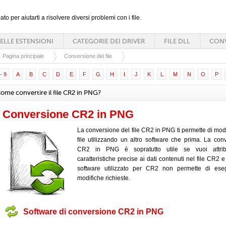
ato per aiutarti a risolvere diversi problemi con i file.
ELLE ESTENSIONI
CATEGORIE DEI DRIVER
FILE DLL
CONV
Pagina principale
Conversione dei file
- 9
A
B
C
D
E
F
G
H
I
J
K
L
M
N
O
P
ome convertire il file CR2 in PNG?
Conversione CR2 in PNG
La conversione del file CR2 in PNG ti permette di modif
file utilizzando un altro software che prima. La con
CR2 in PNG è sopratutto utile se vuoi attrib
caratteristiche precise ai dati contenuti nel file CR2 
software utilizzato per CR2 non permette di eseg
modifiche richieste.
Software di conversione CR2 in PNG