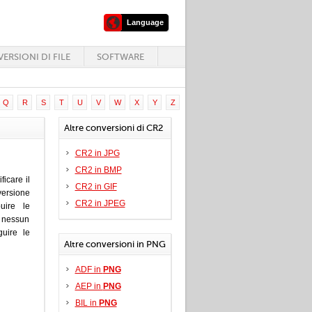
Language
ERSIONI DI FILE
SOFTWARE
Q
R
S
T
U
V
W
X
Y
Z
Altre conversioni di CR2
CR2 in JPG
CR2 in BMP
icare il
CR2 in GIF
versione
CR2 in JPEG
uire le
e nessun
uire le
Altre conversioni in PNG
ADF in
PNG
AEP in
PNG
BIL in
PNG