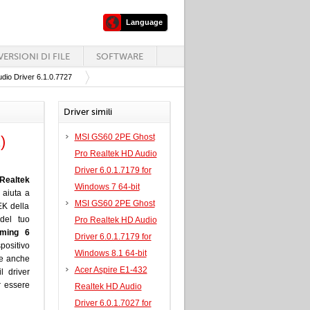
Language
ERSIONI DI FILE
SOFTWARE
dio Driver 6.1.0.7727
Driver simili
MSI GS60 2PE Ghost
)
Pro Realtek HD Audio
Driver 6.0.1.7179 for
Realtek
Windows 7 64-bit
 aiuta a
MSI GS60 2PE Ghost
EK della
del tuo
Pro Realtek HD Audio
aming 6
Driver 6.0.1.7179 for
spositivo
Windows 8.1 64-bit
 e anche
Acer Aspire E1-432
l driver
 essere
Realtek HD Audio
Driver 6.0.1.7027 for