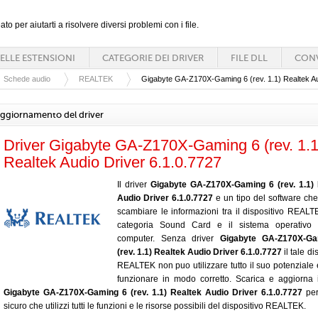
ato per aiutarti a risolvere diversi problemi con i file.
ELLE ESTENSIONI
CATEGORIE DEI DRIVER
FILE DLL
CONV
Schede audio
REALTEK
Gigabyte GA-Z170X-Gaming 6 (rev. 1.1) Realtek Au
ggiornamento del driver
Driver Gigabyte GA-Z170X-Gaming 6 (rev. 1.1
Realtek Audio Driver 6.1.0.7727
Il driver
Gigabyte GA-Z170X-Gaming 6 (rev. 1.1) 
Audio Driver 6.1.0.7727
e un tipo del software che
scambiare le informazioni tra il dispositivo REALT
categoria Sound Card e il sistema operativo 
computer. Senza driver
Gigabyte GA-Z170X-G
(rev. 1.1) Realtek Audio Driver 6.1.0.7727
il tale di
REALTEK non puo utilizzare tutto il suo potenziale
funzionare in modo corretto. Scarica e aggiorna i
Gigabyte GA-Z170X-Gaming 6 (rev. 1.1) Realtek Audio Driver 6.1.0.7727
per
sicuro che utilizzi tutti le funzioni e le risorse possibili del dispositivo REALTEK.