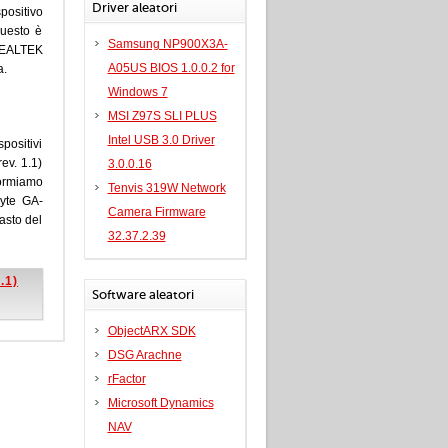
Driver aleatori
positivo
questo è
Samsung NP900X3A-
 REALTEK
A05US BIOS 1.0.0.2 for
a.
Windows 7
MSI Z97S SLI PLUS
Intel USB 3.0 Driver
spositivi
ev. 1.1)
3.0.0.16
formiamo
Tenvis 319W Network
byte GA-
Camera Firmware
asto del
32.37.2.39
.1)
Software aleatori
ObjectARX SDK
DSG Arachne
rFactor
Microsoft Dynamics
NAV