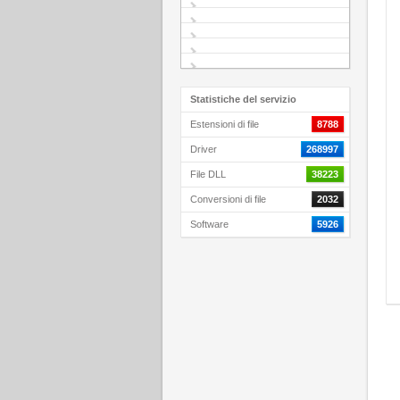
Statistiche del servizio
Estensioni di file
8788
Driver
268997
File DLL
38223
Conversioni di file
2032
Software
5926