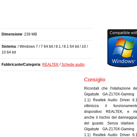
Dimensione
: 239 MB
Sistema
: / Windows 7 / 7 64 bit / 8.1 / 8.1 64 bit / 10 /
10 64 bit
Fabbricante/Categoria
:
REALTEK
/
Schede audio
Consiglio
Ricordati che l'istallazione de
Gigabyte GA-Z170X-Gaming 
1.1) Realtek Audio Driver 6.
ottimizza il funzionamen
dispositivo REALTEK, e mi
anche il rischio del danneggi
del guasto. Senza istallare 
Gigabyte GA-Z170X-Gaming 
1.1) Realtek Audio Driver 6.