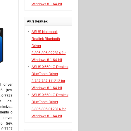
Windows 8.1 64-bit
Altri Realtek
ASUS Notebook
Realtek Bluetooth
Driver
3.806.806.022814 for
Windows 8.1 64-bit
ASUS X550LC Realtek
BlueTooth Driver
3.787.787.111213 for
l driver
Windows 8.1 64-bit
6 (rev.
ASUS X550LC Realtek
1.0.7727
to del
BlueTooth Driver
nimizza
3.805.806.012314 for
amento o
Windows 8.1 64-bit
i driver
6 (rev.
1.0.7727