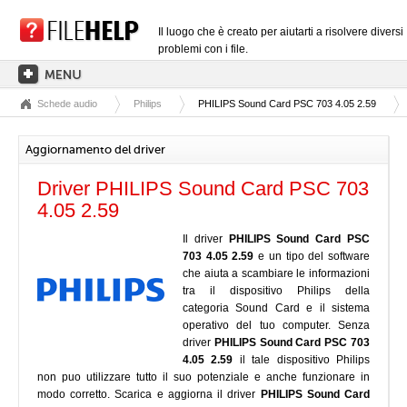
Il luogo che è creato per aiutarti a risolvere diversi
problemi con i file.
Schede audio
Philips
PHILIPS Sound Card PSC 703 4.05 2.59
PAGINA PRINCIPALE
CATEGORIE DELLE ESTENSIONI
Aggiornamento del driver
CATEGORIE DEI DRIVER
Driver PHILIPS Sound Card PSC 703
FILE DLL
4.05 2.59
CONVERSIONI DI FILE
Il driver
PHILIPS Sound Card PSC
703 4.05 2.59
e un tipo del software
SOFTWARE
che aiuta a scambiare le informazioni
tra il dispositivo Philips della
categoria Sound Card e il sistema
operativo del tuo computer. Senza
driver
PHILIPS Sound Card PSC 703
4.05 2.59
il tale dispositivo Philips
non puo utilizzare tutto il suo potenziale e anche funzionare in
modo corretto. Scarica e aggiorna il driver
PHILIPS Sound Card