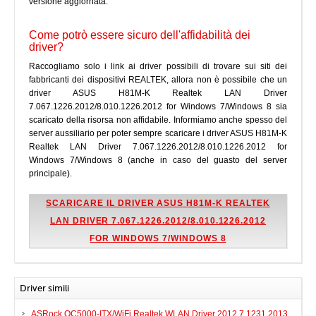
versione aggiornata.
Come potrò essere sicuro dell'affidabilità dei
driver?
Raccogliamo solo i link ai driver possibili di trovare sui siti dei
fabbricanti dei dispositivi REALTEK, allora non è possibile che un
driver ASUS H81M-K Realtek LAN Driver
7.067.1226.2012/8.010.1226.2012 for Windows 7/Windows 8 sia
scaricato della risorsa non affidabile. Informiamo anche spesso del
server aussiliario per poter sempre scaricare i driver ASUS H81M-K
Realtek LAN Driver 7.067.1226.2012/8.010.1226.2012 for
Windows 7/Windows 8 (anche in caso del guasto del server
principale).
SCARICARE IL DRIVER ASUS H81M-K REALTEK
LAN DRIVER 7.067.1226.2012/8.010.1226.2012
FOR WINDOWS 7/WINDOWS 8
Driver simili
ASRock QC5000-ITX/WiFi Realtek WLAN Driver 2012.7.1231.2013