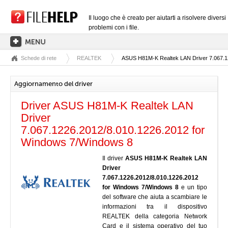
Il luogo che è creato per aiutarti a risolvere diversi
problemi con i file.
Schede di rete
REALTEK
ASUS H81M-K Realtek LAN Driver 7.067.1
PAGINA PRINCIPALE
CATEGORIE DELLE ESTENSIONI
Aggiornamento del driver
CATEGORIE DEI DRIVER
Driver ASUS H81M-K Realtek LAN
FILE DLL
Driver
7.067.1226.2012/8.010.1226.2012 for
CONVERSIONI DI FILE
Windows 7/Windows 8
SOFTWARE
Il driver
ASUS H81M-K Realtek LAN
Driver
7.067.1226.2012/8.010.1226.2012
for Windows 7/Windows 8
e un tipo
del software che aiuta a scambiare le
informazioni tra il dispositivo
REALTEK della categoria Network
Card e il sistema operativo del tuo