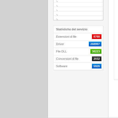
Statistiche del servizio
Estensioni di file
8788
Driver
268997
File DLL
38223
Conversioni di file
2032
Software
5926