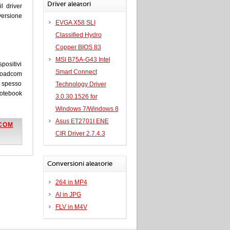
Driver aleatori
l driver
ersione
EVGA X58 SLI
Classified Hydro
Copper BIOS 83
MSI B75A-G43 Intel
spositivi
Smart Connect
Broadcom
e spesso
Technology Driver
Notebook
3.0.30.1526 for
Windows 7/Windows 8
Asus ET2701I ENE
DCOM
CIR Driver 2.7.4.3
Conversioni aleatorie
264 in MP4
AI in JPG
FLV in M4V