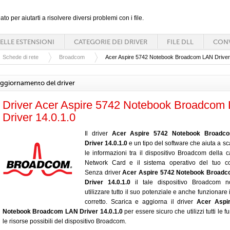
ato per aiutarti a risolvere diversi problemi con i file.
ELLE ESTENSIONI
CATEGORIE DEI DRIVER
FILE DLL
CONV
Schede di rete
Broadcom
Acer Aspire 5742 Notebook Broadcom LAN Driver 
ggiornamento del driver
Driver Acer Aspire 5742 Notebook Broadcom
Driver 14.0.1.0
Il driver
Acer Aspire 5742 Notebook Broadc
Driver 14.0.1.0
e un tipo del software che aiuta a s
le informazioni tra il dispositivo Broadcom della c
Network Card e il sistema operativo del tuo co
Senza driver
Acer Aspire 5742 Notebook Broad
Driver 14.0.1.0
il tale dispositivo Broadcom 
utilizzare tutto il suo potenziale e anche funzionare
corretto. Scarica e aggiorna il driver
Acer Aspi
Notebook Broadcom LAN Driver 14.0.1.0
per essere sicuro che utilizzi tutti le f
le risorse possibili del dispositivo Broadcom.