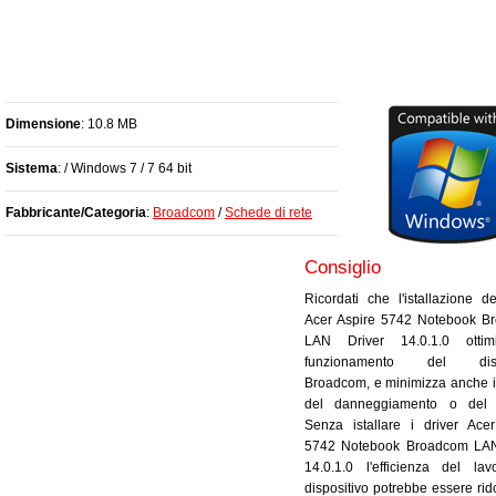
Dimensione
: 10.8 MB
Sistema
: / Windows 7 / 7 64 bit
Fabbricante/Categoria
:
Broadcom
/
Schede di rete
Consiglio
Ricordati che l'istallazione de
Acer Aspire 5742 Notebook B
LAN Driver 14.0.1.0 ottim
funzionamento del dispo
Broadcom, e minimizza anche il
del danneggiamento o del 
Senza istallare i driver Ace
5742 Notebook Broadcom LAN
14.0.1.0 l'efficienza del la
dispositivo potrebbe essere rido