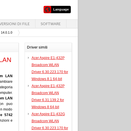
Language
ERSIONI DI FILE
SOFTWARE
14.0.1.0
Driver simili
Acer Aspire E1-432P
 LAN
Broadcom WLAN
Driver 6.30.223.170 for
om LAN
Windows 8.1 64-bit
cambiare
Acer Aspire E1-432P
ategoria
mputer.
Broadcom WLAN
com LAN
Driver 6.31.139.2 for
non puo
Windows 8 64-bit
 in modo
Acer Aspire E1-432G
re 5742
unzioni e
Broadcom WLAN
Driver 6.30.223.170 for