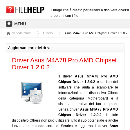
Il luogo che è creato per aiutarti a risolvere diversi
problemi con i file.
Schede madri
Others
Asus M4A78 Pro AMD Chipset Driver 1.2.0.2
PAGINA PRINCIPALE
CATEGORIE DELLE ESTENSIONI
Aggiornamento del driver
CATEGORIE DEI DRIVER
Driver Asus M4A78 Pro AMD Chipset
FILE DLL
Driver 1.2.0.2
CONVERSIONI DI FILE
Il driver
Asus M4A78 Pro AMD
Chipset Driver 1.2.0.2
e un tipo del
SOFTWARE
software che aiuta a scambiare le
informazioni tra il dispositivo Others
della categoria Motherboard e il
sistema operativo del tuo computer.
Senza driver
Asus M4A78 Pro AMD
Chipset Driver 1.2.0.2
il tale
dispositivo Others non puo utilizzare tutto il suo potenziale e anche
funzionare in modo corretto. Scarica e aggiorna il driver
Asus