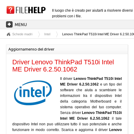
Il luogo che è creato per aiutarti a risolvere diversi
problemi con i file.
Schede madri
Intel
Lenovo ThinkPad T510i Intel ME Driver 6.2.50.10
PAGINA PRINCIPALE
CATEGORIE DELLE ESTENSIONI
Aggiornamento del driver
CATEGORIE DEI DRIVER
Driver Lenovo ThinkPad T510i Intel
FILE DLL
ME Driver 6.2.50.1062
CONVERSIONI DI FILE
Il driver
Lenovo ThinkPad T510i Intel
ME Driver 6.2.50.1062
e un tipo del
SOFTWARE
software che aiuta a scambiare le
informazioni tra il dispositivo Intel
della categoria Motherboard e il
sistema operativo del tuo computer.
Senza driver
Lenovo ThinkPad T510i
Intel ME Driver 6.2.50.1062
il tale
dispositivo Intel non puo utilizzare tutto il suo potenziale e anche
funzionare in modo corretto. Scarica e aggiorna il driver
Lenovo