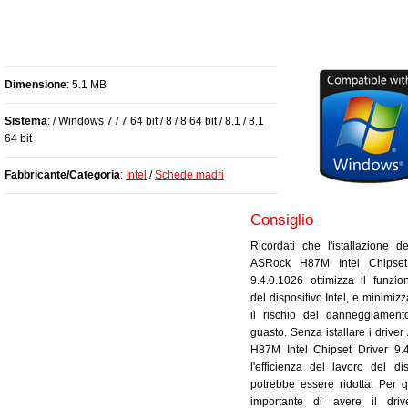
Dimensione
: 5.1 MB
Sistema
: / Windows 7 / 7 64 bit / 8 / 8 64 bit / 8.1 / 8.1
64 bit
Fabbricante/Categoria
:
Intel
/
Schede madri
Consiglio
Ricordati che l'istallazione de
ASRock H87M Intel Chipset
9.4.0.1026 ottimizza il funzi
del dispositivo Intel, e minimiz
il rischio del danneggiament
guasto. Senza istallare i drive
H87M Intel Chipset Driver 9.
l'efficienza del lavoro del dis
potrebbe essere ridotta. Per 
importante di avere il drive