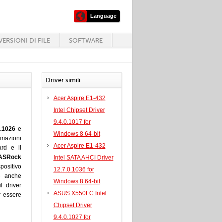
Language
ERSIONI DI FILE
SOFTWARE
Driver simili
Acer Aspire E1-432
Intel Chipset Driver
9.4.0.1017 for
.1026
e
Windows 8 64-bit
rmazioni
Acer Aspire E1-432
ard e il
ASRock
Intel SATA AHCI Driver
positivo
12.7.0.1036 for
 e anche
Windows 8 64-bit
l driver
ASUS X550LC Intel
 essere
Chipset Driver
9.4.0.1027 for