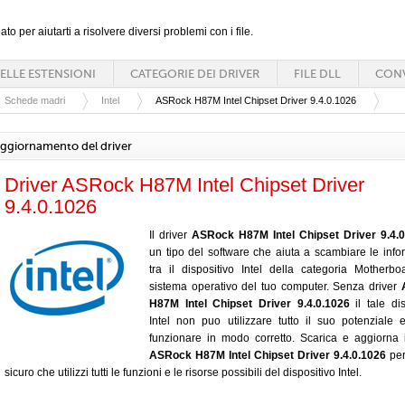
ato per aiutarti a risolvere diversi problemi con i file.
ELLE ESTENSIONI
CATEGORIE DEI DRIVER
FILE DLL
CONV
Schede madri
Intel
ASRock H87M Intel Chipset Driver 9.4.0.1026
ggiornamento del driver
Driver ASRock H87M Intel Chipset Driver
9.4.0.1026
Il driver
ASRock H87M Intel Chipset Driver 9.4.0
un tipo del software che aiuta a scambiare le info
tra il dispositivo Intel della categoria Motherbo
sistema operativo del tuo computer. Senza driver
H87M Intel Chipset Driver 9.4.0.1026
il tale dis
Intel non puo utilizzare tutto il suo potenziale
funzionare in modo corretto. Scarica e aggiorna i
ASRock H87M Intel Chipset Driver 9.4.0.1026
per
sicuro che utilizzi tutti le funzioni e le risorse possibili del dispositivo Intel.