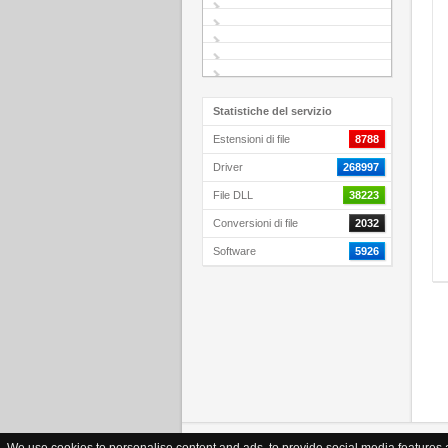
Statistiche del servizio
Estensioni di file
8788
Driver
268997
File DLL
38223
Conversioni di file
2032
Software
5926
© Copyright FileHelp