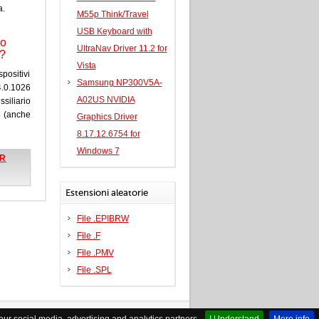
a.
M55p Think/Travel
USB Keyboard with
ro
UltraNav Driver 11.2 for
r?
Vista
spositivi
Samsung NP300V5A-
4.0.1026
A02US NVIDIA
siliario
6 (anche
Graphics Driver
8.17.12.6754 for
Windows 7
ER
Estensioni aleatorie
File .EPIBRW
File .F
File .PMV
File .SPL
Contatto
|
XHTML Valid Website