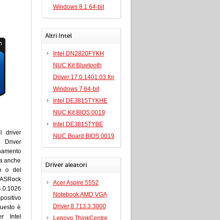
Windows 8.1 64-bit
Altri Intel
Intel DN2820FYKH
NUC Kit Bluetooth
Driver 17.0.1401.03 for
Windows 7 64-bit
Intel DE3815TYKHE
NUC Kit BIOS 0019
Intel DE3815TYBE
l driver
NUC Board BIOS 0019
 Driver
onamento
za anche
Driver aleatori
o o del
r ASRock
Acer Aspire 5552
4.0.1026
Notebook AMD VGA
positivo
Driver 8.713.3.3000
questo è
r Intel
Lenovo ThinkCentre