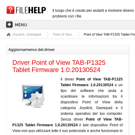
Il luogo che è creato per aiutarti a risolvere diversi
problemi con i file.
Joystick, Gamepad
Point of View
Point of View TAB-P1325 Tablet F
PAGINA PRINCIPALE
CATEGORIE DELLE ESTENSIONI
Aggiornamento del driver
CATEGORIE DEI DRIVER
Driver Point of View TAB-P1325
FILE DLL
Tablet Firmware 1.0.20130524
CONVERSIONI DI FILE
Il driver
Point of View TAB-P1325
Tablet Firmware 1.0.20130524
e un
SOFTWARE
tipo del software che aiuta a
scambiare le informazioni tra il
dispositivo Point of View della
categoria Joystick, Gamepad e il
sistema operativo del tuo computer.
Senza driver
Point of View TAB-
P1325 Tablet Firmware 1.0.20130524
il tale dispositivo Point of
View non puo utilizzare tutto il suo potenziale e anche funzionare in