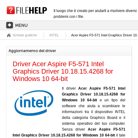
Il luogo che è creato per aiutarti a risolvere diversi
problemi con i file.
Schede grafiche
INTEL
Acer Aspire F5-571 Intel Graphics Driver 10
PAGINA PRINCIPALE
CATEGORIE DELLE ESTENSIONI
Aggiornamento del driver
CATEGORIE DEI DRIVER
Driver Acer Aspire F5-571 Intel
FILE DLL
Graphics Driver 10.18.15.4268 for
Windows 10 64-bit
CONVERSIONI DI FILE
Il driver
Acer Aspire F5-571 Intel
SOFTWARE
Graphics Driver 10.18.15.4268 for
Windows 10 64-bit
e un tipo del
software che aiuta a scambiare le
informazioni tra il dispositivo INTEL
della categoria Graphics Board e il
sistema operativo del tuo computer.
Senza driver
Acer Aspire F5-571
Intel Graphics Driver 10.18.15.4268 for Windows 10 64-bit
il tale