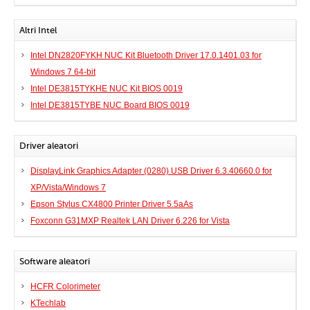
Altri Intel
Intel DN2820FYKH NUC Kit Bluetooth Driver 17.0.1401.03 for
Windows 7 64-bit
Intel DE3815TYKHE NUC Kit BIOS 0019
Intel DE3815TYBE NUC Board BIOS 0019
Driver aleatori
DisplayLink Graphics Adapter (0280) USB Driver 6.3.40660.0 for
XP/Vista/Windows 7
Epson Stylus CX4800 Printer Driver 5.5aAs
Foxconn G31MXP Realtek LAN Driver 6.226 for Vista
Software aleatori
HCFR Colorimeter
KTechlab