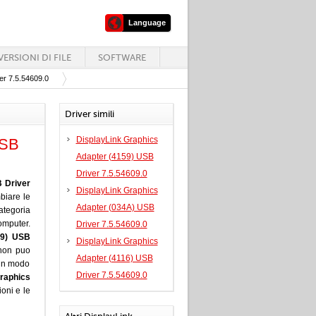
Language
ERSIONI DI FILE
SOFTWARE
er 7.5.54609.0
Driver simili
DisplayLink Graphics
USB
Adapter (4159) USB
Driver 7.5.54609.0
 Driver
DisplayLink Graphics
biare le
Adapter (034A) USB
ategoria
omputer.
Driver 7.5.54609.0
29) USB
DisplayLink Graphics
 non puo
Adapter (4116) USB
 in modo
Driver 7.5.54609.0
raphics
ioni e le