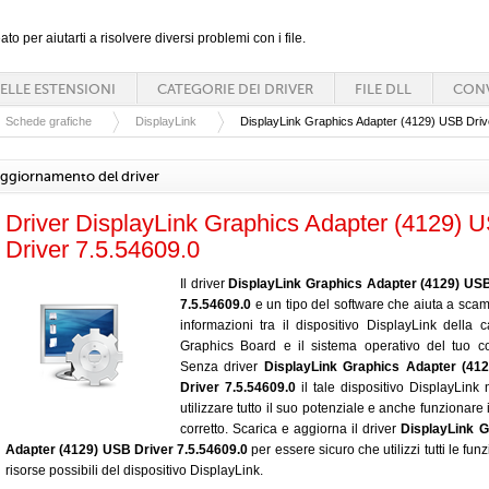
ato per aiutarti a risolvere diversi problemi con i file.
ELLE ESTENSIONI
CATEGORIE DEI DRIVER
FILE DLL
CONV
Schede grafiche
DisplayLink
DisplayLink Graphics Adapter (4129) USB Driv
ggiornamento del driver
Driver DisplayLink Graphics Adapter (4129) 
Driver 7.5.54609.0
Il driver
DisplayLink Graphics Adapter (4129) USB
7.5.54609.0
e un tipo del software che aiuta a scam
informazioni tra il dispositivo DisplayLink della c
Graphics Board e il sistema operativo del tuo c
Senza driver
DisplayLink Graphics Adapter (41
Driver 7.5.54609.0
il tale dispositivo DisplayLink
utilizzare tutto il suo potenziale e anche funzionare
corretto. Scarica e aggiorna il driver
DisplayLink G
Adapter (4129) USB Driver 7.5.54609.0
per essere sicuro che utilizzi tutti le funz
risorse possibili del dispositivo DisplayLink.