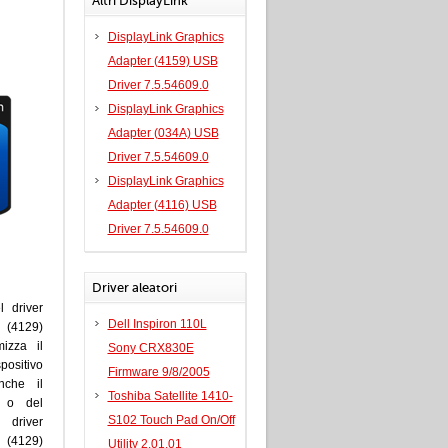
Altri DisplayLink
DisplayLink Graphics
Adapter (4159) USB
Driver 7.5.54609.0
DisplayLink Graphics
Adapter (034A) USB
Driver 7.5.54609.0
DisplayLink Graphics
Adapter (4116) USB
Driver 7.5.54609.0
Driver aleatori
l driver
Dell Inspiron 110L
 (4129)
izza il
Sony CRX830E
sitivo
Firmware 9/8/2005
nche il
Toshiba Satellite 1410-
o o del
S102 Touch Pad On/Off
 driver
 (4129)
Utility 2.01.01