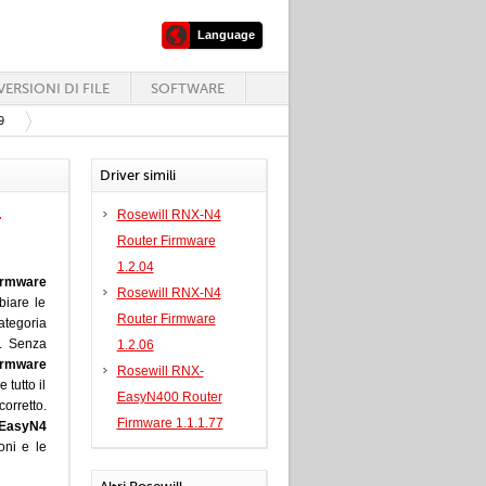
Language
ERSIONI DI FILE
SOFTWARE
9
Driver simili
Rosewill RNX-N4
r
Router Firmware
1.2.04
irmware
Rosewill RNX-N4
biare le
Router Firmware
ategoria
r. Senza
1.2.06
irmware
Rosewill RNX-
 tutto il
EasyN400 Router
rretto.
Firmware 1.1.1.77
-EasyN4
oni e le