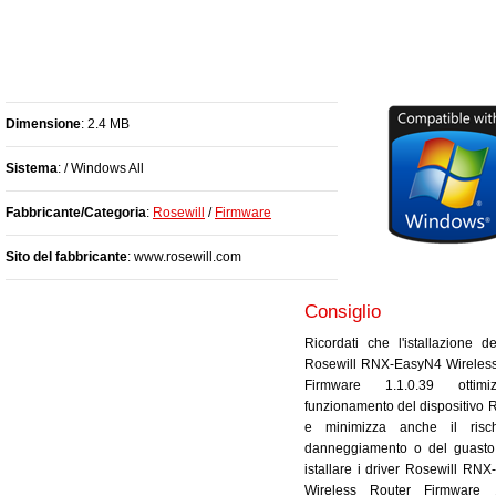
Dimensione
: 2.4 MB
Sistema
: / Windows All
Fabbricante/Categoria
:
Rosewill
/
Firmware
Sito del fabbricante
: www.rosewill.com
Consiglio
Ricordati che l'istallazione de
Rosewill RNX-EasyN4 Wireless
Firmware 1.1.0.39 ottimi
funzionamento del dispositivo R
e minimizza anche il risc
danneggiamento o del guasto
istallare i driver Rosewill RN
Wireless Router Firmware 1