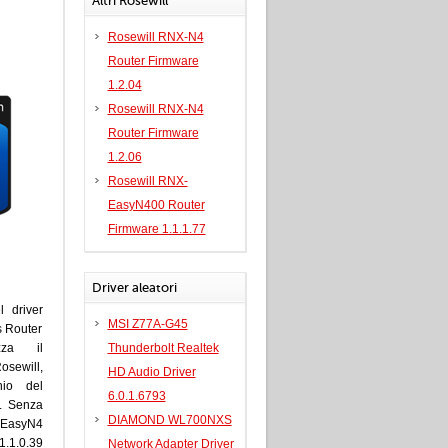
Altri Rosewill
Rosewill RNX-N4
Router Firmware
1.2.04
Rosewill RNX-N4
Router Firmware
1.2.06
Rosewill RNX-
EasyN400 Router
Firmware 1.1.1.77
Driver aleatori
l driver
MSI Z77A-G45
 Router
zza il
Thunderbolt Realtek
osewill,
HD Audio Driver
hio del
6.0.1.6793
. Senza
DIAMOND WL700NXS
X-EasyN4
.1.0.39
Network Adapter Driver