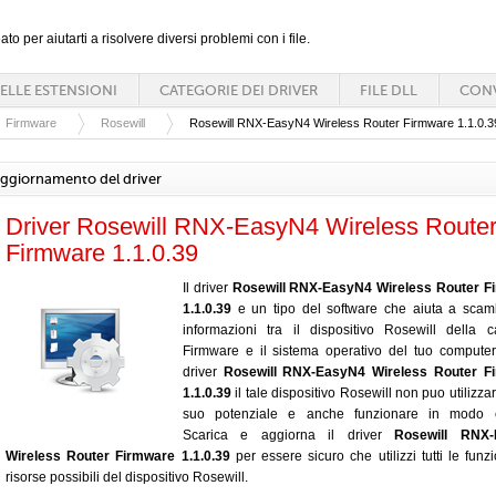
ato per aiutarti a risolvere diversi problemi con i file.
ELLE ESTENSIONI
CATEGORIE DEI DRIVER
FILE DLL
CONV
Firmware
Rosewill
Rosewill RNX-EasyN4 Wireless Router Firmware 1.1.0.3
ggiornamento del driver
Driver Rosewill RNX-EasyN4 Wireless Route
Firmware 1.1.0.39
Il driver
Rosewill RNX-EasyN4 Wireless Router F
1.1.0.39
e un tipo del software che aiuta a scam
informazioni tra il dispositivo Rosewill della c
Firmware e il sistema operativo del tuo compute
driver
Rosewill RNX-EasyN4 Wireless Router F
1.1.0.39
il tale dispositivo Rosewill non puo utilizzare
suo potenziale e anche funzionare in modo co
Scarica e aggiorna il driver
Rosewill RNX
Wireless Router Firmware 1.1.0.39
per essere sicuro che utilizzi tutti le funzi
risorse possibili del dispositivo Rosewill.