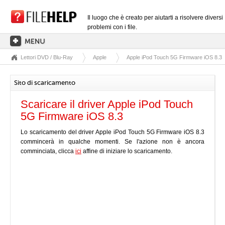
Il luogo che è creato per aiutarti a risolvere diversi
problemi con i file.
Lettori DVD / Blu-Ray
Apple
Apple iPod Touch 5G Firmware iOS 8.3
PAGINA PRINCIPALE
CATEGORIE DELLE ESTENSIONI
Sito di scaricamento
CATEGORIE DEI DRIVER
Scaricare il driver Apple iPod Touch
FILE DLL
5G Firmware iOS 8.3
CONVERSIONI DI FILE
Lo scaricamento del driver Apple iPod Touch 5G Firmware iOS 8.3
commincerà in qualche momenti. Se l'azione non è ancora
SOFTWARE
comminciata, clicca
ici
affine di iniziare lo scaricamento.