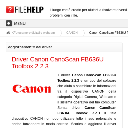
Il luogo che è creato per aiutarti a risolvere diversi
problemi con i file.
KFotocamere digitali e webcam
CANON
Canon CanoScan FB636U To
PAGINA PRINCIPALE
CATEGORIE DELLE ESTENSIONI
Aggiornamento del driver
CATEGORIE DEI DRIVER
Driver Canon CanoScan FB636U
FILE DLL
Toolbox 2.2.3
CONVERSIONI DI FILE
Il driver
Canon CanoScan FB636U
Toolbox 2.2.3
e un tipo del software
SOFTWARE
che aiuta a scambiare le informazioni
tra il dispositivo CANON della
categoria Digital Camera, Webcam e
il sistema operativo del tuo computer.
Senza driver
Canon CanoScan
FB636U Toolbox 2.2.3
il tale
dispositivo CANON non puo utilizzare tutto il suo potenziale e
anche funzionare in modo corretto. Scarica e aggiorna il driver